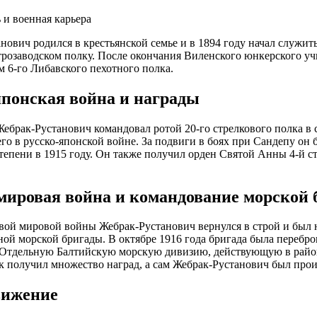
 и военная карьера
нович родился в крестьянской семье и в 1894 году начал служи
розаводском полку. После окончания Виленского юнкерского учи
 6-го Либавского пехотного полка.
японская война и награды
Жебрак-Рустанович командовал ротой 20-го стрелкового полка в 
го в русско-японской войне. За подвиги в боях при Сандепу он
степени в 1915 году. Он также получил орден Святой Анны 4-й ст
мировая война и командование морской 
вой мировой войны Жебрак-Рустанович вернулся в строй и был 
ной морской бригады. В октябре 1916 года бригада была перебр
 Отдельную Балтийскую морскую дивизию, действующую в район
к получил множество наград, а сам Жебрак-Рустанович был прои
вижение