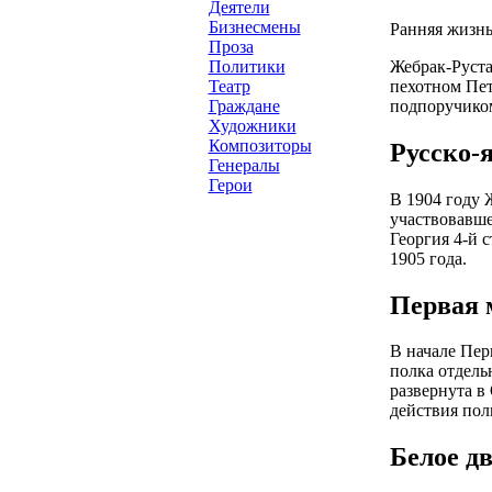
Деятели
Бизнесмены
Ранняя жизнь
Проза
Жебрак-Руста
Политики
пехотном Пет
Театр
подпоручиком
Граждане
Художники
Композиторы
Русско-
Генералы
Герои
В 1904 году 
участвовавше
Георгия 4-й 
1905 года.
Первая 
В начале Пер
полка отдель
развернута в
действия пол
Белое д