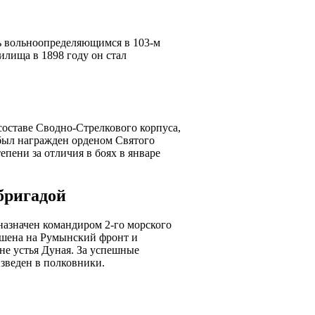
ть вольноопределяющимся в 103-м
лища в 1898 году он стал
составе Сводно-Стрелкового корпуса,
 был награжден орденом Святого
епени за отличия в боях в январе
бригадой
назначен командиром 2-го морского
ошена на Румынский фронт и
е устья Дуная. За успешные
зведен в полковники.