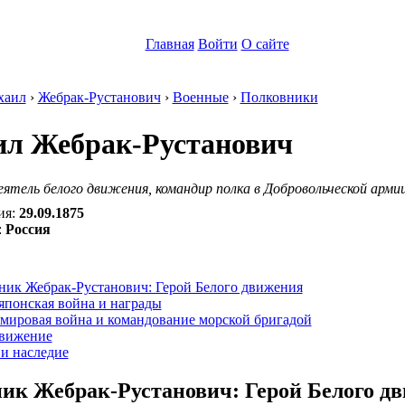
Главная
Войти
О сайте
хаил
›
Жебрак-Рустанович
›
Военные
›
Полковники
л Жебрак-Рустанович
еятель белого движения, командир полка в Добровольческой армии
ия:
29.09.1875
:
Россия
:
ник Жебрак-Рустанович: Герой Белого движения
японская война и награды
 мировая война и командование морской бригадой
движение
и наследие
ик Жебрак-Рустанович: Герой Белого д