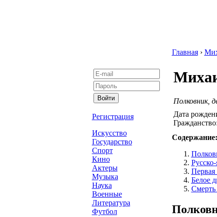
Главная
›
Ми
Михаи
Полковник, д
Дата рожден
Регистрация
Гражданство
Искусство
Содержание
Государство
Спорт
Полков
Кино
Русско-
Актеры
Первая
Музыка
Белое 
Наука
Смерть 
Военные
Литература
Полковн
Футбол