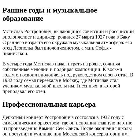
Ранние годы и музыкальное
образование
Мстислав Ростропович, выдающийся советский и российский
виолончелист и дирижер, родился 27 марта 1927 года в Баку.
С раннего возраста его окружала музыкальная атмосфера: его
отец Леопольд был виолончелистом, а мать Софья -
пианисткой.
В четыре года Мстислав начал играть на рояле, сочиняя
собственные мелодии и подбирая композиции. К восьми
годам он освоил виолончель под руководством своего отца. В
1932 году семья переехала в Москву, где Мстислав стал
учеником музыкальной школы им. Гнесиных, в которой
преподавал его отец.
Профессиональная карьера
Дебютный концерт Ростроповича состоялся в 1937 году с
симфоническим оркестром, где он исполнил главную партию
из произведения Камиля Сен-Санса. После окончания школы
он поступил в училище при Московской консерватории им.