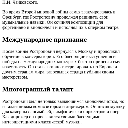
П.И. Чайковского.
Во время Второй мировой войны семья эвакуировалась в
Оренбург, где Ростропович продолжал развивать свои
музыкальные навыки. Он сочинял композиции для
фортепиано и виолончели и исполнял их в оперном театре.
Международное признание
После войны Ростропович вернулся в Москву и продолжил
обучение в консерватории. Его блестящие выступления и
победы на международных конкурсах быстро принесли ему
известность. Он стал активно гастролировать по Европе и
другим странам мира, завоевывая сердца публики своим
мастерством.
Многогранный талант
Ростропович был не только выдающимся виолончелистом, но
и талантливым композитором и дирижером. Он писал музыку
для камерных ансамблей, симфонических оркестров и опер.
Как дирижер он прославился своими блестящими
интерпретациями классической музыки.