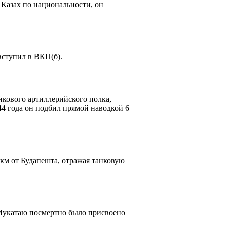
 Казах по национальности, он
вступил в ВКП(б).
нкового артиллерийского полка,
44 года он подбил прямой наводкой 6
 км от Будапешта, отражая танковую
Мукатаю посмертно было присвоено