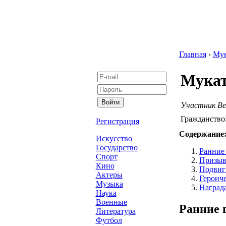
Главная
›
Мук
Мукат
Участник Вел
Гражданство
Регистрация
Содержание
Искусство
Государство
Ранние
Спорт
Призыв
Кино
Подвиг
Актеры
Героич
Музыка
Наград
Наука
Военные
Ранние 
Литература
Футбол