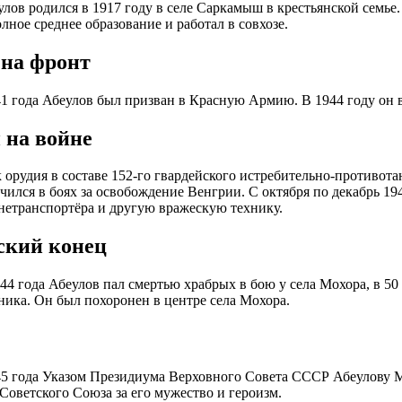
лов родился в 1917 году в селе Саркамыш в крестьянской семье.
лное среднее образование и работал в совхозе.
на фронт
41 года Абеулов был призван в Красную Армию. В 1944 году он 
 на войне
 орудия в составе 152-го гвардейского истребительно-противота
чился в боях за освобождение Венгрии. С октября по декабрь 19
онетранспортёра и другую вражескую технику.
ский конец
944 года Абеулов пал смертью храбрых в бою у села Мохора, в 50
ника. Он был похоронен в центре села Мохора.
45 года Указом Президиума Верховного Совета СССР Абеулову 
 Советского Союза за его мужество и героизм.