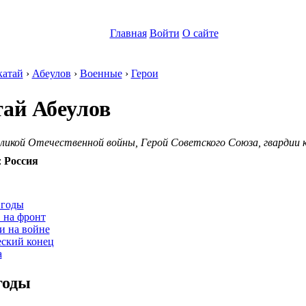
Главная
Войти
О сайте
атай
›
Абеулов
›
Военные
›
Герои
ай Абеулов
икой Отечественной войны, Герой Советского Союза, гвардии к
:
Россия
:
 годы
 на фронт
и на войне
еский конец
а
годы