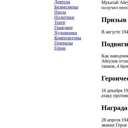
Деятели
Мукатай Абеу
Бизнесмены
получил непо
Проза
Политики
Призыв 
Театр
Граждане
В августе 19
Художники
Композиторы
Подвиги
Генералы
Герои
Как наводчик
Абеулов отли
танков, 4 бр
Героиче
16 декабря 1
атаку против
Награда
28 апреля 19
звание Героя