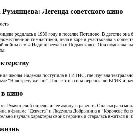
 Румянцева: Легенда советского кино
ость
нцева родилась в 1930 году в поселке Потапово. В детстве она 
удожественной гимнастикой, пела в хоре и участвовала в общес
й войны семья Нади переехала в Подмосковье. Она помогала вы
ты.
актерству
ния школы Надежда поступила в ГИТИС, где изучала театрально
ьме "Навстречу жизни". После этого она перешла во ВГИК и нач
 в кино
ст Румянцевой определил ее амплуа травести. Она сыграла множ
на в фильме "Девчата" и Людмила Добрынина в "Королеве бенз
ельно изучала характеры своих героинь и старалась вжиться в и
жизнь