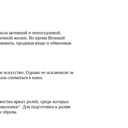
была активной и непоседливой,
твенной жизни. Во время Великой
живать, продавая вещи и обменивая
е искусство. Однако ее исключили за
ала сниматься в кино.
ество ярких ролей, среди которых
околонки". Для подготовки к ролям
х образы.