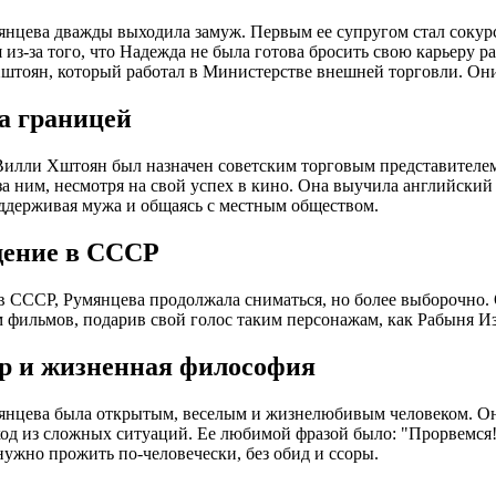
нцева дважды выходила замуж. Первым ее супругом стал сокур
я из-за того, что Надежда не была готова бросить свою карьеру
штоян, который работал в Министерстве внешней торговли. Они
а границей
Вилли Хштоян был назначен советским торговым представителе
за ним, несмотря на свой успех в кино. Она выучила английский 
ддерживая мужа и общаясь с местным обществом.
ение в СССР
 СССР, Румянцева продолжала сниматься, но более выборочно. 
 фильмов, подарив свой голос таким персонажам, как Рабыня И
р и жизненная философия
нцева была открытым, веселым и жизнелюбивым человеком. Она 
од из сложных ситуаций. Ее любимой фразой было: "Прорвемся!
 нужно прожить по-человечески, без обид и ссоры.