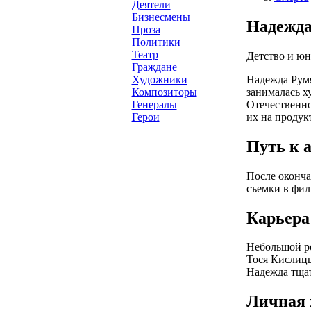
Деятели
Бизнесмены
Надежда
Проза
Политики
Театр
Детство и юн
Граждане
Надежда Румя
Художники
занималась х
Композиторы
Отечественно
Генералы
их на продук
Герои
Путь к 
После оконча
съемки в фил
Карьера
Небольшой ро
Тося Кислицы
Надежда тщат
Личная 