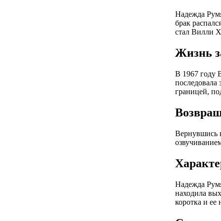
Надежда Румя
брак распалс
стал Вилли Х
Жизнь з
В 1967 году 
последовала 
границей, по
Возвращ
Вернувшись в
озвучиванием
Характе
Надежда Румя
находила вых
коротка и ее