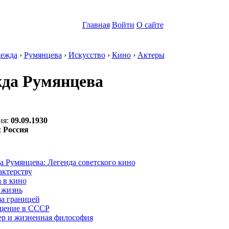
Главная
Войти
О сайте
ежда
›
Румянцева
›
Искусство
›
Кино
›
Актеры
да Румянцева
ия:
09.09.1930
:
Россия
:
 Румянцева: Легенда советского кино
актерству
 в кино
 жизнь
за границей
щение в СССР
ер и жизненная философия