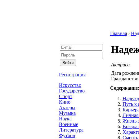
Главная
›
Над
Надеж
Актриса
Дата рожден
Регистрация
Гражданство
Искусство
Содержание
Государство
Спорт
Надежда
Кино
Путь к 
Актеры
Карьера
Музыка
Личная
Наука
Жизнь 
Военные
Возвра
Литература
Характ
Футбол
Смерть