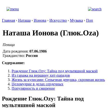
Главная
›
Наташа
›
Ионова
›
Искусство
›
Музыка
›
Поп
Наташа Ионова (Глюк.Oza)
Певица
Дата рождения:
07.06.1986
Гражданство:
Россия
Содержание:
Рождение Глюк.Ozy: Тайна под мультяшной маской
Из гаража на вершину хит-парадов
Жизнь за кулисами: Серьезная девушка, скромная жизнь
Целомудрие в делах сердечных
Популярность и смирение
Рождение Глюк.Ozy: Тайна под
мультяшной маской