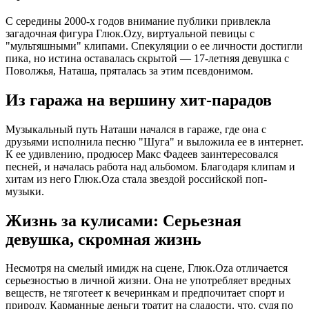
С середины 2000-х годов внимание публики привлекла
загадочная фигура Глюк.Ozy, виртуальной певицы с
"мультяшными" клипами. Спекуляции о ее личности достигли
пика, но истина оставалась скрытой — 17-летняя девушка с
Поволжья, Наташа, пряталась за этим псевдонимом.
Из гаража на вершину хит-парадов
Музыкальный путь Наташи начался в гараже, где она с
друзьями исполнила песню "Шуга" и выложила ее в интернет.
К ее удивлению, продюсер Макс Фадеев заинтересовался
песней, и началась работа над альбомом. Благодаря клипам и
хитам из него Глюк.Oza стала звездой российской поп-
музыки.
Жизнь за кулисами: Серьезная
девушка, скромная жизнь
Несмотря на смелый имидж на сцене, Глюк.Oza отличается
серьезностью в личной жизни. Она не употребляет вредных
веществ, не тяготеет к вечеринкам и предпочитает спорт и
природу. Карманные деньги тратит на сладости, что, судя по