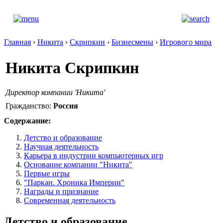
Главная
›
Никита
›
Скрипкин
›
Бизнесмены
›
Игрового мира
Никита Скрипкин
Директор компании 'Никита'
Гражданство:
Россия
Содержание:
Детство и образование
Научная деятельность
Карьера в индустрии компьютерных игр
Основание компании "Никита"
Первые игры
"Паркан. Хроника Империи"
Награды и признание
Современная деятельность
Детство и образование