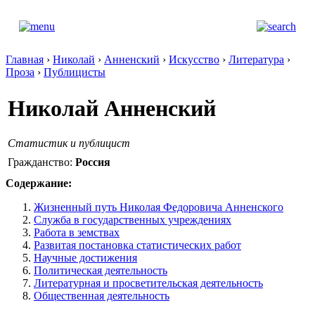
Главная
›
Николай
›
Анненский
›
Искусство
›
Литература
›
Проза
›
Публицисты
Николай Анненский
Статистик и публицист
Гражданство:
Россия
Содержание:
Жизненный путь Николая Федоровича Анненского
Служба в государственных учреждениях
Работа в земствах
Развитая постановка статистических работ
Научные достижения
Политическая деятельность
Литературная и просветительская деятельность
Общественная деятельность