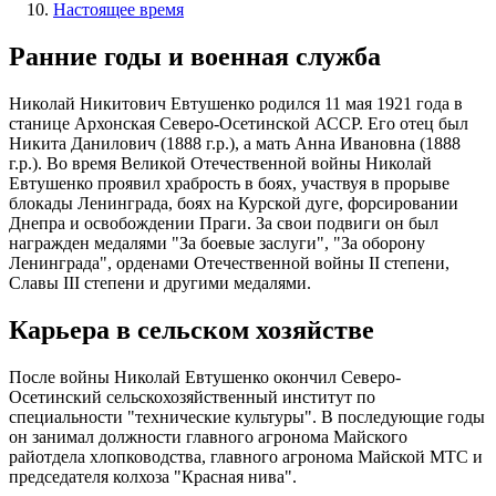
Настоящее время
Ранние годы и военная служба
Николай Никитович Евтушенко родился 11 мая 1921 года в
станице Архонская Северо-Осетинской АССР. Его отец был
Никита Данилович (1888 г.р.), а мать Анна Ивановна (1888
г.р.). Во время Великой Отечественной войны Николай
Евтушенко проявил храбрость в боях, участвуя в прорыве
блокады Ленинграда, боях на Курской дуге, форсировании
Днепра и освобождении Праги. За свои подвиги он был
награжден медалями "За боевые заслуги", "За оборону
Ленинграда", орденами Отечественной войны II степени,
Славы III степени и другими медалями.
Карьера в сельском хозяйстве
После войны Николай Евтушенко окончил Северо-
Осетинский сельскохозяйственный институт по
специальности "технические культуры". В последующие годы
он занимал должности главного агронома Майского
райотдела хлопководства, главного агронома Майской МТС и
председателя колхоза "Красная нива".