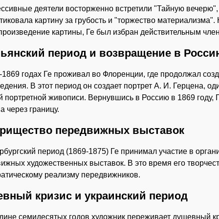
ссивные деятели восторженно встретили "Тайную вечерю",
тиковала картину за грубость и "торжество материализма".
произведение картины, Ге был избран действительным чле
ьянский период и возвращение в Росси
-1869 годах Ге проживал во Флоренции, где продолжал соз
едения. В этот период он создает портрет А. И. Герцена, о
й портретной живописи. Вернувшись в Россию в 1869 году, 
а через границу.
рищество передвижных выставок
рбургский период (1869-1875) Ге принимал участие в орга
ижных художественных выставок. В это время его творчест
атическому реализму передвижников.
вный кризис и украинский период
дине семидесятых годов художник переживает душевный кри