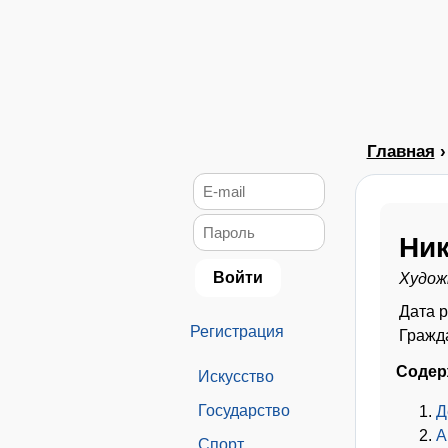
Главная
Ник
Худож
Дата 
Регистрация
Гражд
Содер
Искусство
Государство
Д
А
Спорт