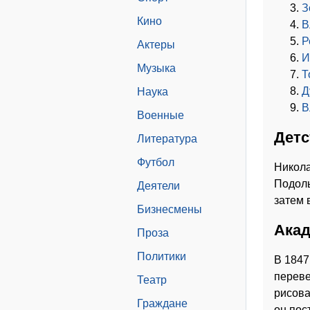
З
Кино
В
Р
Актеры
И
Музыка
Т
Д
Наука
В
Военные
Детс
Литература
Футбол
Никола
Подоль
Деятели
затем 
Бизнесмены
Акад
Проза
Политики
В 1847
переве
Театр
рисова
Граждане
он пос