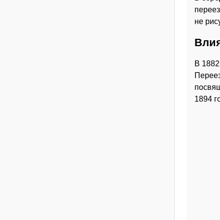
переез
не рису
Влия
В 1882
Переез
посвящ
1894 го