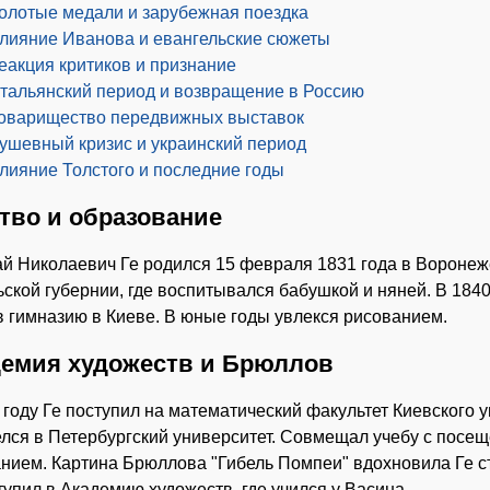
олотые медали и зарубежная поездка
лияние Иванова и евангельские сюжеты
еакция критиков и признание
тальянский период и возвращение в Россию
оварищество передвижных выставок
ушевный кризис и украинский период
лияние Толстого и последние годы
тво и образование
й Николаевич Ге родился 15 февраля 1831 года в Воронеже
ской губернии, где воспитывался бабушкой и няней. В 1840
в гимназию в Киеве. В юные годы увлекся рисованием.
емия художеств и Брюллов
 году Ге поступил на математический факультет Киевского у
лся в Петербургский университет. Совмещал учебу с посе
нием. Картина Брюллова "Гибель Помпеи" вдохновила Ге ст
тупил в Академию художеств, где учился у Васина.