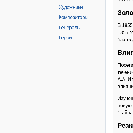
Художники
Золо
Композиторы
В 1855
Генералы
1856 г
Герои
благод
Влия
Посети
течени
А.А. И
влияни
Изучен
новую 
"Тайна
Реак