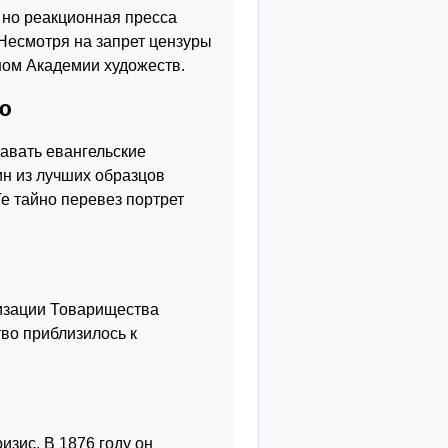
 но реакционная пресса
 Несмотря на запрет цензуры
ном Академии художеств.
ю
давать евангельские
дин из лучших образцов
Ге тайно перевез портрет
низации Товарищества
во приблизилось к
зис. В 1876 году он