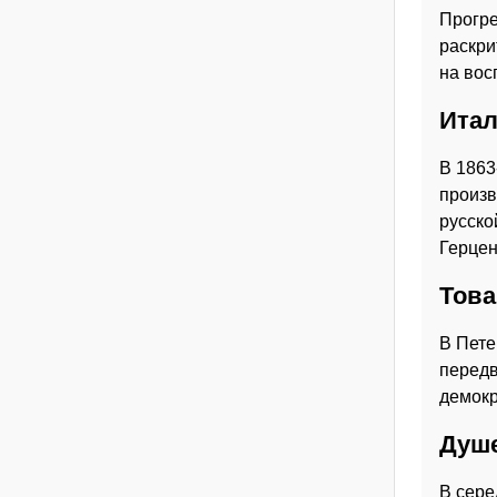
Прогре
раскри
на вос
Итал
В 1863
произв
русско
Герцен
Това
В Пете
передв
демокр
Душе
В сере