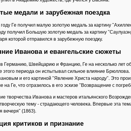
тые медали и зарубежная поездка
 году Ге получил малую золотую медаль за картину "Ахилле
оду получил Большую золотую медаль за картину "Саулуаэ
аря которой отправился в зарубежную поездку.
ние Иванова и евангельские сюжеты
в Германию, Швейцарию и Францию, Ге на несколько лет о
е этого периода он испытывал сильное влияние Брюллова. В
вановым и его картиной "Явление Христа народу". Это про
е на Ге, что отразилось в его эскизе "Возвращение с погреб
ие творчества Иванова и мастеров итальянского Возрожде
творческую тему - страдающего человека. Впервые эта тем
я вечеря" (1863).
ция критиков и признание