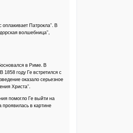
с оплакивает Патрокла". В
ндорская волшебница",
босновался в Риме. В
 1858 году Ге встретился с
изведение оказало серьезное
ения Христа".
ния помогло Ге выйти на
а проявилась в картине