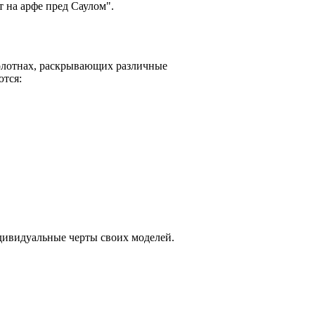
 на арфе пред Саулом".
олотнах, раскрывающих различные
тся:
дивидуальные черты своих моделей.