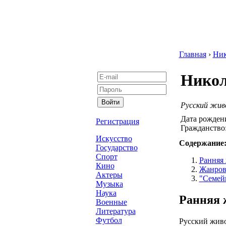
Главная
›
Ник
Никол
Русский жив
Дата рожден
Регистрация
Гражданство
Искусство
Содержание
Государство
Спорт
Ранняя 
Кино
Жанров
Актеры
"Семейн
Музыка
Наука
Ранняя 
Военные
Литература
Футбол
Русский живо