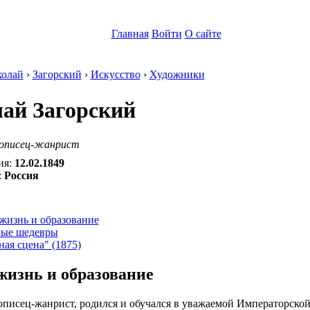
Главная
Войти
О сайте
олай
›
Загорский
›
Искусство
›
Художники
ай Загорский
описец-жанрист
ия:
12.02.1849
:
Россия
:
жизнь и образование
ые шедевры
ая сцена" (1875)
жизнь и образование
писец-жанрист, родился и обучался в уважаемой Императорской