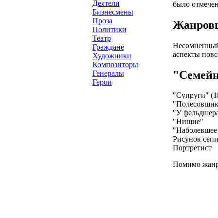
Деятели
было отмечен
Бизнесмены
Проза
Жанров
Политики
Театр
Несомненный 
Граждане
аспекты пов
Художники
Композиторы
"Семейн
Генералы
Герои
"Супруги" (1
"Полесовщик"
"У фельдшера
"Нищие"
"Наболевшее 
Рисунок сепи
Портретист
Помимо жанро