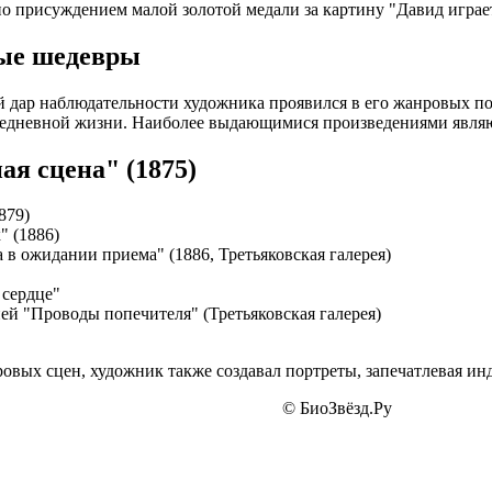
о присуждением малой золотой медали за картину "Давид играет
ые шедевры
дар наблюдательности художника проявился в его жанровых п
седневной жизни. Наиболее выдающимися произведениями являю
ая сцена" (1875)
879)
 (1886)
 в ожидании приема" (1886, Третьяковская галерея)
сердце"
ей "Проводы попечителя" (Третьяковская галерея)
вых сцен, художник также создавал портреты, запечатлевая ин
© БиоЗвёзд.Ру