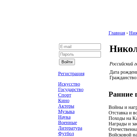
Главная
›
Ник
Никол
Российский г
Дата рожден
Регистрация
Гражданство
Искусство
Государство
Ранние 
Спорт
Кино
Актеры
Войны и наг
Музыка
Отставка и в
Наука
Походы на Ка
Военные
Награды и за
Литература
Отечественна
Футбол
Войсковой на