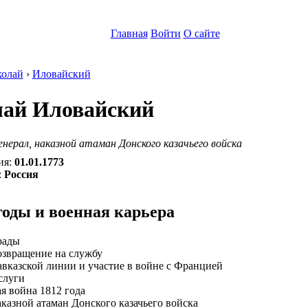
Главная
Войти
О сайте
олай
›
Иловайский
ай Иловайский
енерал, наказной атаман Донского казачьего войска
ия:
01.01.1773
:
Россия
годы и военная карьера
рады
озвращение на службу
вказской линии и участие в войне с Францией
слуги
я война 1812 года
казной атаман Донского казачьего войска