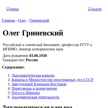
Главная
›
Олег
›
Гриневский
Олег Гриневский
Российский и советский дипломат, профессор РГГУ и
МГИМО, доктор исторических наук
Дата рождения:
03.06.1930
Гражданство:
Россия
Содержание:
Дипломатическая карьера
Карьера в Министерстве иностранных дел СССР
Заведующий Ближним Востоком
Переговоры и разоружение
Посол в Швеции
Академическая деятельность
Дипломатическая карьера