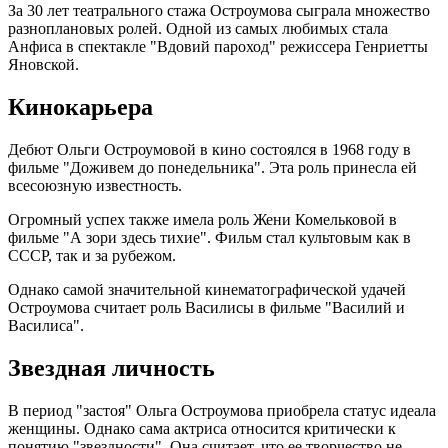
За 30 лет театрального стажа Остроумова сыграла множество
разноплановых ролей. Одной из самых любимых стала
Анфиса в спектакле "Вдовий пароход" режиссера Генриетты
Яновской.
Кинокарьера
Дебют Ольги Остроумовой в кино состоялся в 1968 году в
фильме "Доживем до понедельника". Эта роль принесла ей
всесоюзную известность.
Огромный успех также имела роль Жени Комельковой в
фильме "А зори здесь тихие". Фильм стал культовым как в
СССР, так и за рубежом.
Однако самой значительной кинематографической удачей
Остроумова считает роль Василисы в фильме "Василий и
Василиса".
Звездная личность
В период "застоя" Ольга Остроумова приобрела статус идеала
женщины. Однако сама актриса относится критически к
понятию "звездности". Она считает, что ее творчество не