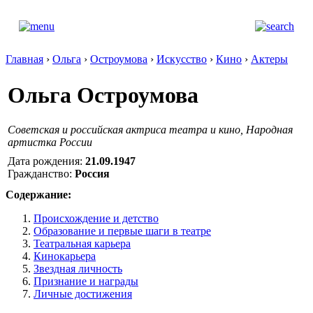
Главная
›
Ольга
›
Остроумова
›
Искусство
›
Кино
›
Актеры
Ольга Остроумова
Советская и российская актриса театра и кино, Народная
артистка России
Дата рождения:
21.09.1947
Гражданство:
Россия
Содержание:
Происхождение и детство
Образование и первые шаги в театре
Театральная карьера
Кинокарьера
Звездная личность
Признание и награды
Личные достижения