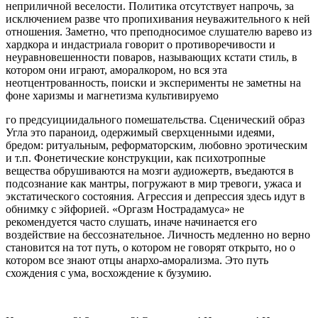
неприличной веселости. Политика отсутствует напрочь, за
исключением разве что пропихивания неуважительного к ней
отношения. Заметно, что преподносимое слушателю варево из
хардкора и индастриала говорит о противоречивости и
неуравновешенности поваров, называющих кстати стиль, в
котором они играют, аморалкором, но вся эта
неотцентрованность, поиски и эксперименты не заметны на
фоне харизмы и магнетизма культивируемо
го предсуициидального помешательства. Сценический образ
Угла это параноид, одержимый сверхценными идеями,
бредом: ритуальным, реформаторским, любовно эротическим
и т.п. Фонетические конструкции, как психотропные
вещества обрушиваются на мозги аудиожертв, въедаются в
подсознание как мантры, погружают в мир тревоги, ужаса и
экстатического состояния. Агрессия и депрессия здесь идут в
обнимку с эйфорией. «Оргазм Нострадамуса» не
рекомендуется часто слушать, иначе начинается его
воздействие на бессознательное. Личность медленно но верно
становится на тот путь, о котором не говорят открыто, но о
котором все знают отцы анархо-аморализма. Это путь
схождения с ума, восхождение к бузумию.