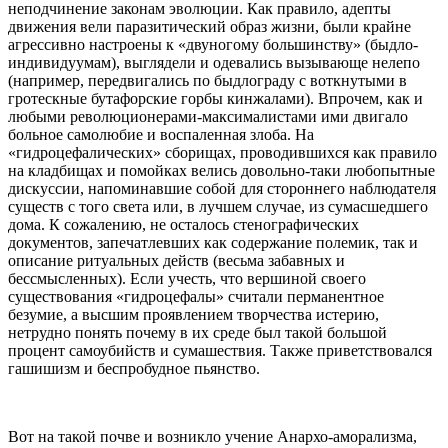
неподчинение законам эволюции. Как правило, адепты
движения вели паразитический образ жизни, были крайне
агрессивно настроены к «двуногому большинству» (быдло-
индивидуумам), выглядели и одевались вызывающе нелепо
(например, передвигались по быдлограду с воткнутыми в
гротескные бутафорские горбы кинжалами). Впрочем, как и
любыми революционерами-максималистами ими двигало
больное самолюбие и воспаленная злоба. На
«гидроцефалических» сборищах, проводившихся как правило
на кладбищах и помойках велись довольно-таки любопытные
дискуссии, напоминавшие собой для стороннего наблюдателя
существ с того света или, в лучшем случае, из сумасшедшего
дома. К сожалению, не осталось стенографических
документов, запечатлевших как содержание полемик, так и
описание ритуальных действ (весьма забавных и
бессмысленных). Если учесть, что вершиной своего
существования «гидроцефалы» считали перманентное
безумие, а высшим проявлением творчества истерию,
нетрудно понять почему в их среде был такой большой
процент самоубийств и сумашествия. Также приветствовался
гашишизм и беспробудное пьянство.
Вот на такой почве и возникло учение Анархо-аморализма,