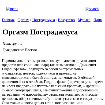
Главная
›
Оргазм
›
Нострадамуса
›
Искусство
›
Музыка
›
Панк
Оргазм Нострадамуса
Панк группа
Гражданство:
Россия
Первоначально эта маргинально-хулиганская организация
представляла собой авангард так называемого «Движения
Гидроцефалов», ведущего за собой экстремальных
музыкантов, поэтов, художников и прочих, не
вписывающихся в бычий социум, психопатов. Эмблемой
движения был взят «Знак Гидроцефала» (перечеркнутый крест
на крест квадрат – не путать с кельским крестом!) – древний
символ саморазрушения, самоуничтожения и добровольной
деградации. «Гидроцефалы» отрицали морально-этические
ценности, общественные табу, институты семьи и государства.
Они ставили своей целью тотальное разложение и