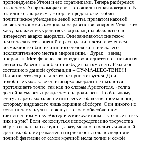
проповедуемое Углом и его соратниками. Теперь разберемся
что к чему. Анархо-аморализм – это аполитичная доктрина. В
отличие от анархизма, который представляет собой
политическое убеждение левой элиты, приматом каковой
является экономико-социальное равенство, анархия Угла – это
хаос, разложение, уродство. Социальщина абсолютно не
интересует анархо-аморалов. Они занимаются синтезом
психических отклонений и распада личности, изучением
возможностей бионегативного человека и поиска его
исключительного места в мироздании. «Дурак – венец
природы». Метафизическое юродство и идиотство – истинная
святость. Равенство и братство будет на том свете. Реальное
состояние в данной субстанции – СУ-МА-ШЕС-ТВИЕ!!!
Понятно, что социально это не приветствуется. Да и
подобные умозаключения анархо-аморалы не пытаются
проталкивать толпе, так как по словам Аристотеля, «толпа
достойна умереть прежде чем она родилась». По большому
счету анархо-аморалов не интересует общественное мнение,
которому виднавсего лишь вершина айсберга. Они никого не
хотят ничему научить и живут в своем обособленном
таинственном мире. Эзотерические хулиганы – кто знает что у
них на уме? Если же коснуться непосредственно творчества
«Оргаза», как панк-группы, сразу можно отменить холодный
эротизм, обилие резкостей и нервозность тона в следствии
полной фантазии от самой мрачной меланхолии и самой