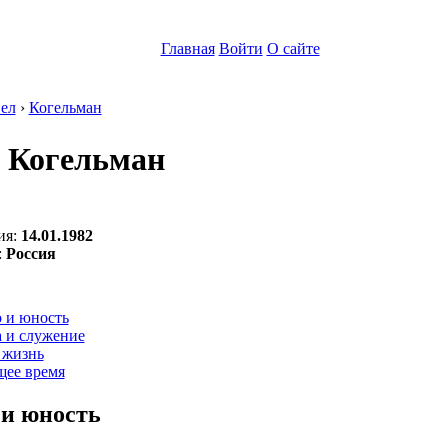
Главная
Войти
О сайте
ел
›
Когельман
 Когельман
ия:
14.01.1982
:
Россия
:
 и юность
а и служение
 жизнь
щее время
 и юность