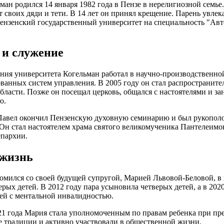
ман родился 14 января 1982 года в Пензе в нерелигиозной семье
т своих дяди и тети. В 14 лет он принял крещение. Парень увлек
ензенский государственный университет на специальность "Ав
 и служение
ния университета Когельман работал в научно-производственно
ванных систем управления. В 2005 году он стал распространит
бласти. Позже он посещал церковь, общался с настоятелями и з
ю.
Павел окончил Пензенскую духовную семинарию и был рукополож
Он стал настоятелем храма святого великомученика Пантелеимон
пархии.
жизнь
омился со своей будущей супругой, Марией Львовой-Беловой, в 
ерых детей. В 2012 году пара усыновила четверых детей, а в 202
ей с ментальной инвалидностью.
21 года Мария стала уполномоченным по правам ребенка при пр
 традиции и активно участвовали в общественной жизни.