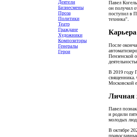
Деятели
Павел Когель
Бизнесмены
он получил о
Проза
поступил в П
Политики
техника".
Театр
Граждане
Карьера
Художники
Композиторы
После оконча
Генералы
автоматизиро
Герои
Пензенской о
деятельность
В 2019 году 
священника. 
Московской е
Личная 
Павел познак
и родили пят
молодых люд
В октябре 20
православные