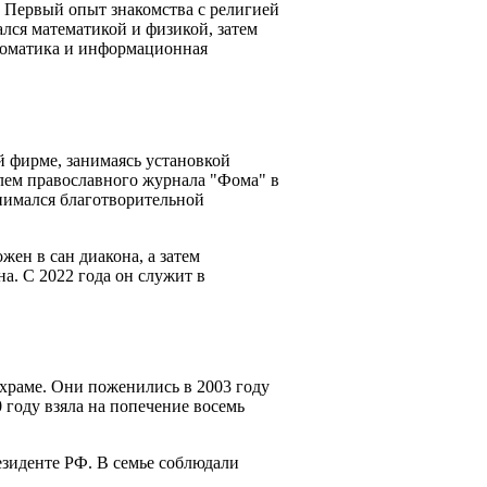
. Первый опыт знакомства с религией
ался математикой и физикой, затем
томатика и информационная
й фирме, занимаясь установкой
елем православного журнала "Фома" в
анимался благотворительной
ен в сан диакона, а затем
а. С 2022 года он служит в
храме. Они поженились в 2003 году
0 году взяла на попечение восемь
езиденте РФ. В семье соблюдали