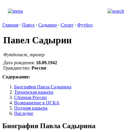
Главная
›
Павел
›
Садырин
›
Спорт
›
Футбол
Павел Садырин
Футболист, тренер
Дата рождения:
18.09.1942
Гражданство:
Россия
Содержание:
Биография Павла Садырина
Тренерская карьера
Сборная России
Возвращение в ЦСКА
Поздняя карьера
Наследие
Биография Павла Садырина