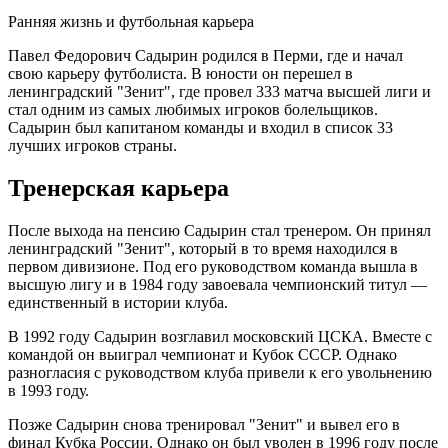
Ранняя жизнь и футбольная карьера
Павел Федорович Садырин родился в Перми, где и начал
свою карьеру футболиста. В юности он перешел в
ленинградский "Зенит", где провел 333 матча высшей лиги и
стал одним из самых любимых игроков болельщиков.
Садырин был капитаном команды и входил в список 33
лучших игроков страны.
Тренерская карьера
После выхода на пенсию Садырин стал тренером. Он принял
ленинградский "Зенит", который в то время находился в
первом дивизионе. Под его руководством команда вышла в
высшую лигу и в 1984 году завоевала чемпионский титул —
единственный в истории клуба.
В 1992 году Садырин возглавил московский ЦСКА. Вместе с
командой он выиграл чемпионат и Кубок СССР. Однако
разногласия с руководством клуба привели к его увольнению
в 1993 году.
Позже Садырин снова тренировал "Зенит" и вывел его в
финал Кубка России. Однако он был уволен в 1996 году после