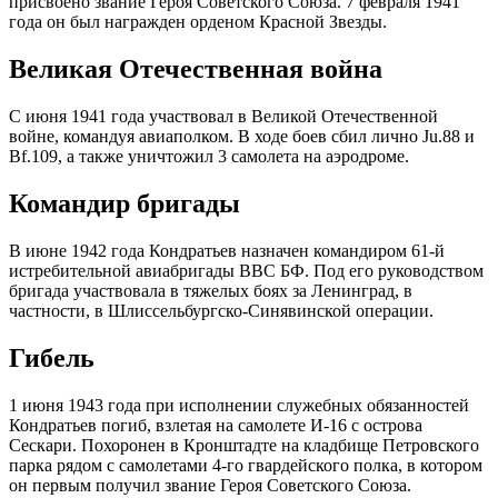
присвоено звание Героя Советского Союза. 7 февраля 1941
года он был награжден орденом Красной Звезды.
Великая Отечественная война
С июня 1941 года участвовал в Великой Отечественной
войне, командуя авиаполком. В ходе боев сбил лично Ju.88 и
Bf.109, а также уничтожил 3 самолета на аэродроме.
Командир бригады
В июне 1942 года Кондратьев назначен командиром 61-й
истребительной авиабригады ВВС БФ. Под его руководством
бригада участвовала в тяжелых боях за Ленинград, в
частности, в Шлиссельбургско-Синявинской операции.
Гибель
1 июня 1943 года при исполнении служебных обязанностей
Кондратьев погиб, взлетая на самолете И-16 с острова
Сескари. Похоронен в Кронштадте на кладбище Петровского
парка рядом с самолетами 4-го гвардейского полка, в котором
он первым получил звание Героя Советского Союза.