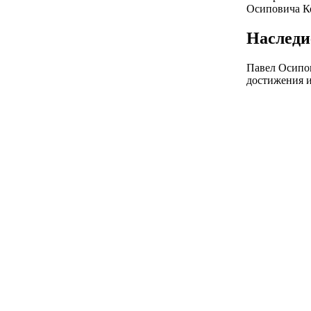
Осиповича Ко
Наследи
Павел Осипов
достижения и