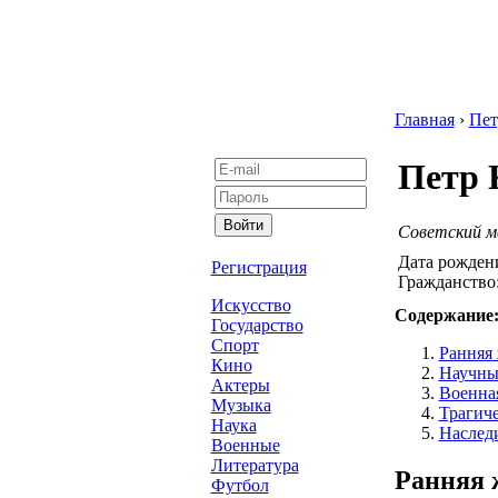
Главная
›
Пет
Петр 
Советский ма
Дата рожден
Регистрация
Гражданство
Искусство
Содержание
Государство
Спорт
Ранняя 
Кино
Научны
Актеры
Военна
Музыка
Трагиче
Наука
Наслед
Военные
Литература
Ранняя 
Футбол