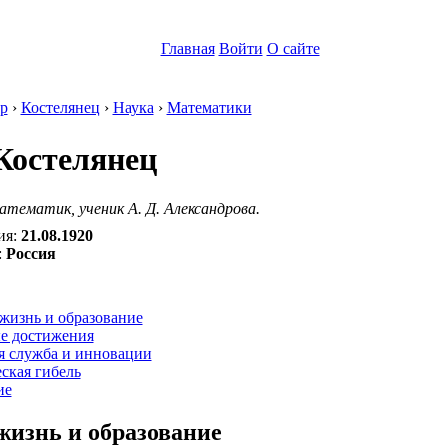
Главная
Войти
О сайте
р
›
Костелянец
›
Наука
›
Математики
Костелянец
тематик, ученик А. Д. Александрова.
ия:
21.08.1920
:
Россия
:
жизнь и образование
е достижения
я служба и инновации
ская гибель
ие
жизнь и образование