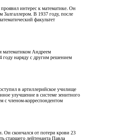
 проявил интерес к математике. Он
 Залгаллером. В 1937 году, после
математический факультет
ым математиком Андреем
4 году наряду с другим решением
оступил в артиллерийское училище
нное улучшение в системе зенитного
ем с членом-корреспондентом
. Он скончался от потери крови 23
ать старшего лейтенанта Павла