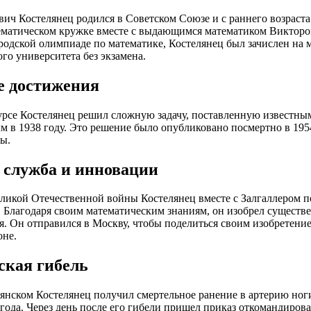
ич Костелянец родился в Советском Союзе и с раннего возраста
ематическом кружке вместе с выдающимся математиком Виктором
родской олимпиаде по математике, Костелянец был зачислен на 
го университета без экзамена.
 достижения
урсе Костелянец решил сложную задачу, поставленную известн
 в 1938 году. Это решение было опубликовано посмертно в 195
ы.
 служба и инновации
ликой Отечественной войны Костелянец вместе с Залгаллером п
 Благодаря своим математическим знаниям, он изобрел существе
. Он отправился в Москву, чтобы поделиться своим изобретени
оне.
ская гибель
янском Костелянец получил смертельное ранение в артерию ноги
 года. Через день после его гибели пришел приказ откомандиров