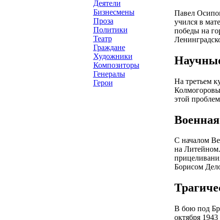
Деятели
Бизнесмены
Павел Осипов
Проза
учился в мат
Политики
победы на го
Театр
Ленинградско
Граждане
Художники
Научные
Композиторы
Генералы
На третьем к
Герои
Колмогоровым
этой проблем
Военная
С началом Ве
на Литейном.
прицеливания
Борисом Дел
Трагиче
В бою под Бр
октября 1943