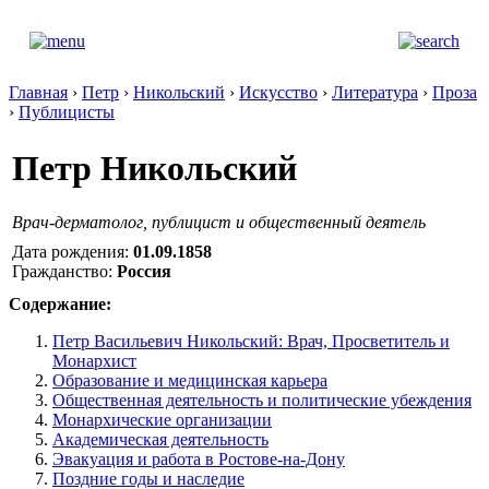
Главная
›
Петр
›
Никольский
›
Искусство
›
Литература
›
Проза
›
Публицисты
Петр Никольский
Врач-дерматолог, публицист и общественный деятель
Дата рождения:
01.09.1858
Гражданство:
Россия
Содержание:
Петр Васильевич Никольский: Врач, Просветитель и
Монархист
Образование и медицинская карьера
Общественная деятельность и политические убеждения
Монархические организации
Академическая деятельность
Эвакуация и работа в Ростове-на-Дону
Поздние годы и наследие