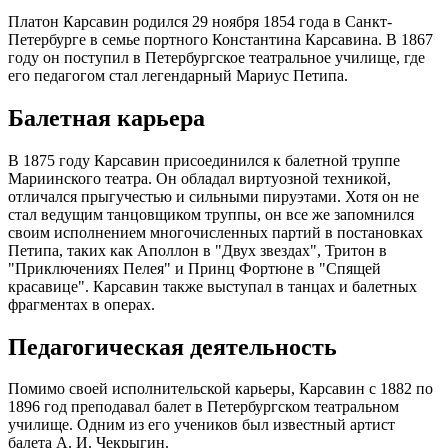
Платон Карсавин родился 29 ноября 1854 года в Санкт-
Петербурге в семье портного Константина Карсавина. В 1867
году он поступил в Петербургское театральное училище, где
его педагогом стал легендарный Мариус Петипа.
Балетная карьера
В 1875 году Карсавин присоединился к балетной труппе
Мариинского театра. Он обладал виртуозной техникой,
отличался прыгучестью и сильными пируэтами. Хотя он не
стал ведущим танцовщиком труппы, он все же запомнился
своим исполнением многочисленных партий в постановках
Петипа, таких как Аполлон в "Двух звездах", Тритон в
"Приключениях Пелея" и Принц Фортюне в "Спящей
красавице". Карсавин также выступал в танцах и балетных
фрагментах в операх.
Педагогическая деятельность
Помимо своей исполнительской карьеры, Карсавин с 1882 по
1896 год преподавал балет в Петербургском театральном
училище. Одним из его учеников был известный артист
балета А. И. Чекрыгин.