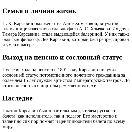
Семья и личная жизнь
П. К. Карсавин был женат на Анне Хомяковой, внучатой
племяннице известного славянофила А. С. Хомякова. Их дочь,
Тамара Карсавина, стала выдающейся балериной. У них также
был сын-философ, Лев Карсавин, который был репрессирован
и умер в лагере.
Выход на пенсию и сословный статус
После выхода на пенсию в 1891 году Карсавин получил
сословный статус потомственного почетного гражданина за
более чем 15 лет службы артистом Императорских театров. До
этого он состоял в портном ремесленном цехе.
Наследие
Платон Карсавин был значительным деятелем русского
балета, как исполнитель, так и педагог. Его мастерство и
талант до сих пор помнят и ценят любители балета по всему
миру.