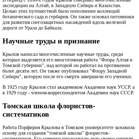
экспедиции на Алтай, в Западную Сибирь и Казахстан.
Целью этих путешествий было пополнение коллекций
ботанического сада и гербария. Он также основал питомники
для развития снегозащитных насаждений вдоль железной
дороги от Урала до Байкала.
Научные труды и признание
Крылов написал многочисленные научные труды, среди
которых выделяется его многотомная работа "Флора Алтая и
Томской губернии", над которой он работал на протяжении
более десяти лет. Он также опубликовал "Флору Западной
Сибири", которую после его смерти завершили его ученики.
В 1925 году Крылов стал академиком Академии наук УССР, а
в 1929 году - членом-корреспондентом Академии наук СССР.
Томская школа флористов-
систематиков
Работа Порфирия Крылова в Томском университете заложила
основу для создания "томской школы" флористов-
систематиков. Его ученики продолжили дело своего учителя,