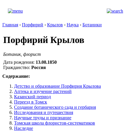
Главная
›
Порфирий
›
Крылов
›
Наука
›
Ботаники
Порфирий Крылов
Ботаник, флорист
Дата рождения:
13.08.1850
Гражданство:
Россия
Содержание:
Детство и образование Порфирия Крылова
Аптека и изучение растений
Казанский период
Переезд в Томск
Создание ботанического сада и гербария
Исследования и путешествия
Научные труды и признание
Томская школа флористов-систематиков
Наследие