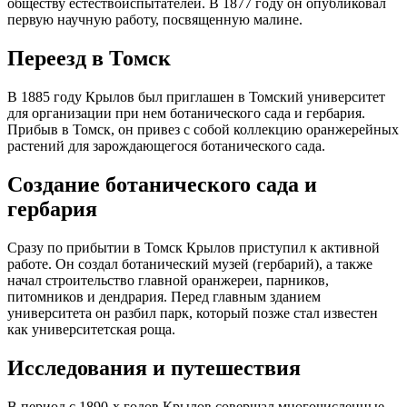
обществу естествоиспытателей. В 1877 году он опубликовал
первую научную работу, посвященную малине.
Переезд в Томск
В 1885 году Крылов был приглашен в Томский университет
для организации при нем ботанического сада и гербария.
Прибыв в Томск, он привез с собой коллекцию оранжерейных
растений для зарождающегося ботанического сада.
Создание ботанического сада и
гербария
Сразу по прибытии в Томск Крылов приступил к активной
работе. Он создал ботанический музей (гербарий), а также
начал строительство главной оранжереи, парников,
питомников и дендрария. Перед главным зданием
университета он разбил парк, который позже стал известен
как университетская роща.
Исследования и путешествия
В период с 1890-х годов Крылов совершал многочисленные