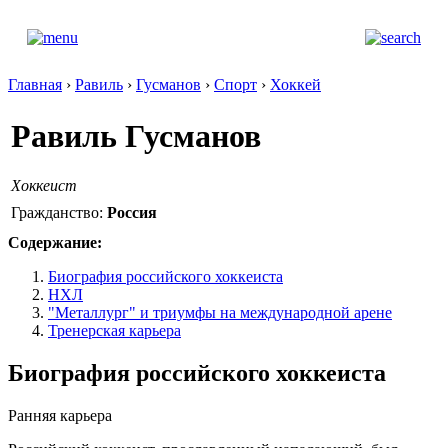
Главная
›
Равиль
›
Гусманов
›
Спорт
›
Хоккей
Равиль Гусманов
Хоккеист
Гражданство:
Россия
Содержание:
Биография российского хоккеиста
НХЛ
"Металлург" и триумфы на международной арене
Тренерская карьера
Биография российского хоккеиста
Ранняя карьера