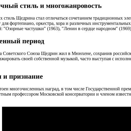
чный стиль и многожанровость
ах стиль Щедрина стал отличаться сочетанием традиционных эл
 для фортепиано, оркестра, хора и различных инструментальных
: "Озорные частушки" (1963), "Ленин в сердце народном" (1969)
енный период
а Советского Союза Щедрин жил в Мюнхене, сохранив российск
ижировать своей собственной музыкой, часто выступая с исполн
 и признание
оен многочисленных наград, в том числе Государственной пр
етным профессором Московской консерватории и членом извест