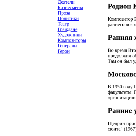
Деятели
Родион 
Бизнесмены
Проза
Политики
Композитор Р
Театр
раннего возра
Граждане
Художники
Ранняя 
Композиторы
Генералы
Во время Вто
Герои
продолжил об
Там он был у
Московс
В 1950 году 
факультеты. 
организацию
Ранние 
Щедрин приоб
сюита" (1967