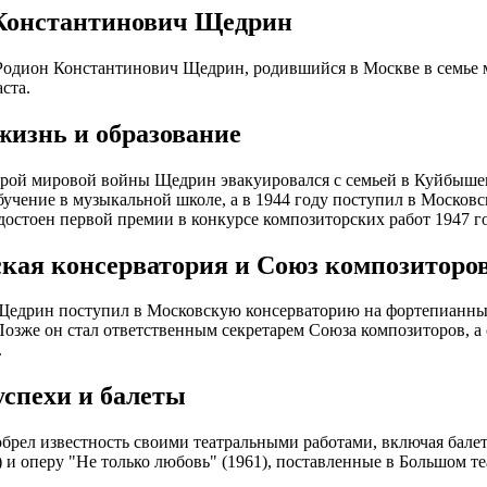
Константинович Щедрин
одион Константинович Щедрин, родившийся в Москве в семье м
ста.
жизнь и образование
рой мировой войны Щедрин эвакуировался с семьей в Куйбышев
учение в музыкальной школе, а в 1944 году поступил в Москов
достоен первой премии в конкурсе композиторских работ 1947 го
кая консерватория и Союз композиторо
Щедрин поступил в Московскую консерваторию на фортепианны
Позже он стал ответственным секретарем Союза композиторов, а с
.
успехи и балеты
рел известность своими театральными работами, включая балет
) и оперу "Не только любовь" (1961), поставленные в Большом те