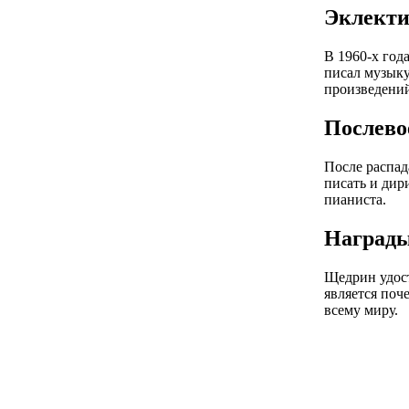
Эклекти
В 1960-х год
писал музыку
произведений
Послево
После распад
писать и дир
пианиста.
Награды
Щедрин удост
является поч
всему миру.