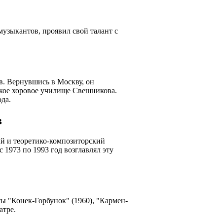
узыкантов, проявил свой талант с
. Вернувшись в Москву, он
ское хоровое училище Свешникова.
да.
в
й и теоретико-композиторский
 1973 по 1993 год возглавлял эту
ы "Конек-Горбунок" (1960), "Кармен-
атре.