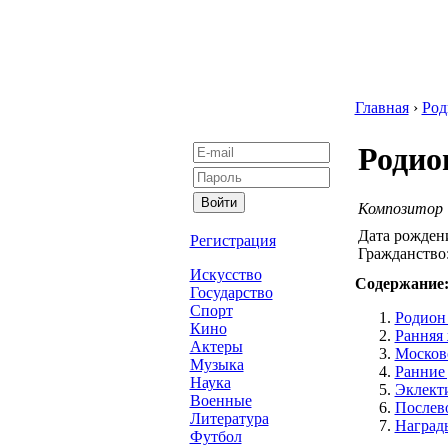
Главная
›
Род
Родио
Композитор
Дата рожден
Регистрация
Гражданство
Искусство
Содержание
Государство
Спорт
Родион
Кино
Ранняя 
Актеры
Москов
Музыка
Ранние 
Наука
Эклект
Военные
Послев
Литература
Наград
Футбол