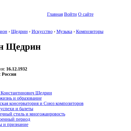
Главная
Войти
О сайте
ион
›
Щедрин
›
Искусство
›
Музыка
›
Композиторы
н Щедрин
ия:
16.12.1932
:
Россия
:
 Константинович Щедрин
жизнь и образование
ская консерватория и Союз композиторов
успехи и балеты
ичный стиль и многожанровость
оенный период
ы и признание