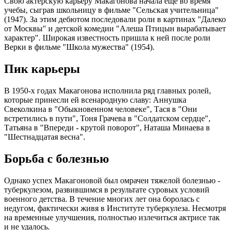
Свою актерскую карьеру Макагонова начала еще во время
учебы, сыграв школьницу в фильме "Сельская учительница"
(1947). За этим дебютом последовали роли в картинах "Далеко
от Москвы" и детской комедии "Алеша Птицын вырабатывает
характер". Широкая известность пришла к ней после роли
Верки в фильме "Школа мужества" (1954).
Пик карьеры
В 1950-х годах Макагонова исполнила ряд главных ролей,
которые принесли ей всенародную славу: Аннушка
Свеколкина в "Обыкновенном человеке", Тася в "Они
встретились в пути", Тоня Грачева в "Солдатском сердце",
Татьяна в "Впереди - крутой поворот", Наташа Минаева в
"Шестнадцатая весна".
Борьба с болезнью
Однако успех Макагоновой был омрачен тяжелой болезнью -
туберкулезом, развившимся в результате суровых условий
военного детства. В течение многих лет она боролась с
недугом, фактически живя в Институте туберкулеза. Несмотря
на временные улучшения, полностью излечиться актрисе так
и не удалось.