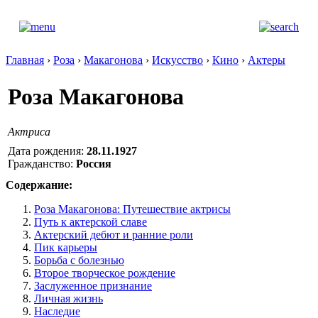
Главная
›
Роза
›
Макагонова
›
Искусство
›
Кино
›
Актеры
Роза Макагонова
Актриса
Дата рождения:
28.11.1927
Гражданство:
Россия
Содержание:
Роза Макагонова: Путешествие актрисы
Путь к актерской славе
Актерский дебют и ранние роли
Пик карьеры
Борьба с болезнью
Второе творческое рождение
Заслуженное признание
Личная жизнь
Наследие