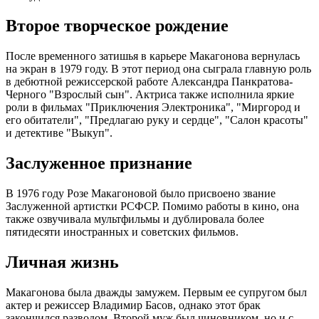
Второе творческое рождение
После временного затишья в карьере Макагонова вернулась
на экран в 1979 году. В этот период она сыграла главную роль
в дебютной режиссерской работе Александра Панкратова-
Черного "Взрослый сын". Актриса также исполнила яркие
роли в фильмах "Приключения Электроника", "Миргород и
его обитатели", "Предлагаю руку и сердце", "Салон красоты"
и детективе "Выкуп".
Заслуженное признание
В 1976 году Розе Макагоновой было присвоено звание
Заслуженной артистки РСФСР. Помимо работы в кино, она
также озвучивала мультфильмы и дублировала более
пятидесяти иностранных и советских фильмов.
Личная жизнь
Макагонова была дважды замужем. Первым ее супругом был
актер и режиссер Владимир Басов, однако этот брак
закончился разводом. Второй муж был чиновником, но и с