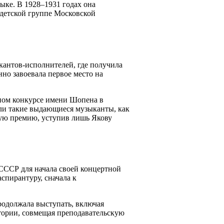
зыке. В 1928–1931 годах она
 детской группе Московской
кантов-исполнителей, где получила
но завоевала первое место на
ном конкурсе имени Шопена в
али такие выдающиеся музыканты, как
рую премию, уступив лишь Якову
 СССР для начала своей концертной
спирантуру, сначала к
родолжала выступать, включая
атории, совмещая преподавательскую