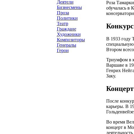
Деятели
Роза Тамарки
Бизнесмены
обучалась в 
Проза
консерватори
Политики
Театр
Конкурс
Граждане
Художники
В 1933 году 
Композиторы
специальную 
Генералы
Втором всесо
Герои
Триумфом в к
Варшаве в 19
Генрих Нейга
Заку.
Концерт
После конкур
карьеры. В 1
Гольденвейзе
Во время Вел
концерт в Мо
деятельность