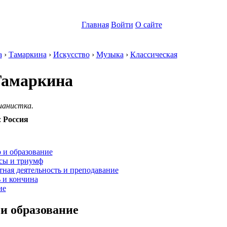
Главная
Войти
О сайте
а
›
Тамаркина
›
Искусство
›
Музыка
›
Классическая
Тамаркина
ианистка.
:
Россия
:
 и образование
сы и триумф
ная деятельность и преподавание
 и кончина
ие
 и образование