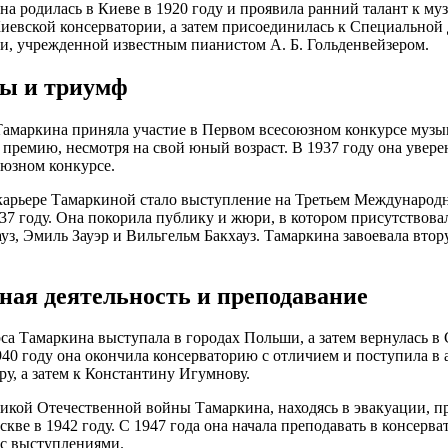
на родилась в Киеве в 1920 году и проявила ранний талант к му
Киевской консерватории, а затем присоединилась к Специальной
и, учрежденной известным пианистом А. Б. Гольденвейзером.
ы и триумф
Тамаркина приняла участие в Первом всесоюзном конкурсе музы
премию, несмотря на свой юный возраст. В 1937 году она уверен
юзном конкурсе.
арьере Тамаркиной стало выступление на Третьем Международ
37 году. Она покорила публику и жюри, в котором присутствов
уз, Эмиль Зауэр и Вильгельм Бакхауз. Тамаркина завоевала вто
ная деятельность и преподавание
са Тамаркина выступала в городах Польши, а затем вернулась в
940 году она окончила консерваторию с отличием и поступила в а
ру, а затем к Константину Игумнову.
икой Отечественной войны Тамаркина, находясь в эвакуации, п
скве в 1942 году. С 1947 года она начала преподавать в консерв
 с выступлениями.