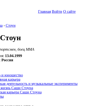
Главная
Войти
О сайте
ша
›
Стоун
Стоун
спортсмен, боец ММА
ия:
13.04.1999
:
Россия
:
о и юношество
вная карьера
кая деятельность и музыкальные эксперименты
 жизнь Саши Стоуна
кая карьера Саши Стоуна
лы