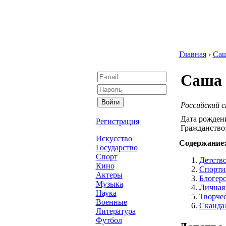
Главная
›
Са
Саша 
Российский 
Дата рожден
Регистрация
Гражданство
Искусство
Содержание
Государство
Спорт
Детств
Кино
Спорти
Актеры
Блогерс
Музыка
Личная
Наука
Творчес
Военные
Сканда
Литература
Футбол