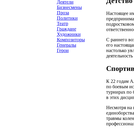
Детство
Деятели
Бизнесмены
Проза
Настоящее им
Политики
предпринимат
Театр
подростковом
Граждане
ответственно
Художники
С раннего во
Композиторы
его настояща
Генералы
настолько увл
Герои
деятельность
Спортив
К 22 годам А
по боевым ис
турнирах по 
в этих дисци
Несмотря на 
единоборства
травмы колен
профессионал