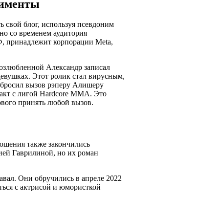
рименты
 свой блог, используя псевдоним
но со временем аудитория
РФ, принадлежит корпорации Meta,
 возлюбленной Александр записал
евушках. Этот ролик стал вирусным,
р бросил вызов рэперу Алишеру
акт с лигой Hardcore MMA. Это
вого принять любой вызов.
ношения также закончились
лией Гаврилиной, но их роман
авал. Они обручились в апреле 2022
аться с актрисой и юмористкой