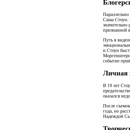
Блогерс
Параллельно 
Саша Стоун. 
значительно 
признанной в
Путь в видео
эмоционально
и Стоун быст
Моргенштерну
событие прив
Личная 
В 19 лет Сто
предательств
оказался нед
После съемок
года, но расс
Надеждой Сы
Творчес