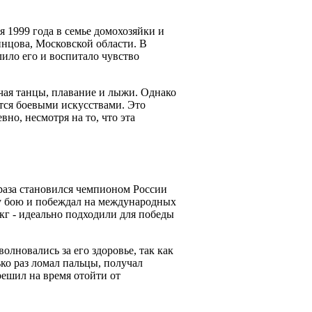
 1999 года в семье домохозяйки и
инцова, Московской области. В
лило его и воспитало чувство
ючая танцы, плавание и лыжи. Однако
ются боевыми искусствами. Это
вно, несмотря на то, что эта
 раза становился чемпионом России
у бою и побеждал на международных
 кг - идеально подходили для победы
лновались за его здоровье, так как
ко раз ломал пальцы, получал
решил на время отойти от