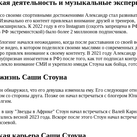
кая деятельность и музыкальные экспе
со своими спортивными достижениями Александр стал развивать
Изначально его контент привлекал внимание друзей и тренеров, 
расширилась. К 2022 году в его Instagram (соцсеть запрещена в 
 РФ экстремистской) было более 2 миллионов подписчиков.
блогинг начался неожиданно, когда после расставания со своей
е видео, в котором поделился своими мыслями о современных д
ро привлек внимание к своему контенту. В 2021 году Александ
(признан иноагентом в РФ) после того, как тот подписал контр
лекло внимание СМИ и укрепило имидж Стоуна как бойца, гото
жизнь Саши Стоуна
ун обнаружил, что его девушка изменила ему. Его следующие от
ом со стороны друга. Позже он начал встречаться с блогером Ю
олгим.
 в шоу "Звезды в Африке" Стоун начал встречаться с Валей Карн
тались весной 2023 года. Вскоре после этого Стоун начал встреч
соевой.
кая карьера Саши Стоуна