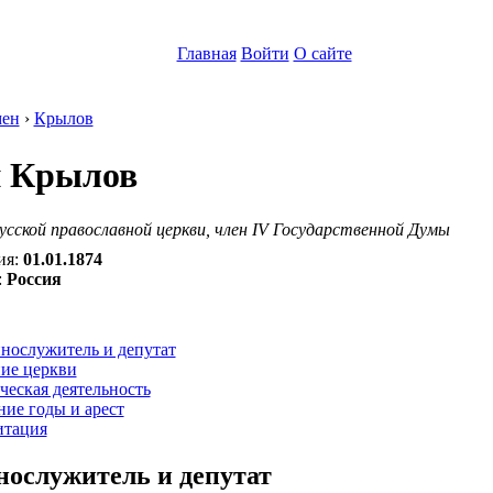
Главная
Войти
О сайте
ен
›
Крылов
 Крылов
сской православной церкви, член IV Государственной Думы
ия:
01.01.1874
:
Россия
:
нослужитель и депутат
ие церкви
еская деятельность
ие годы и арест
итация
ослужитель и депутат