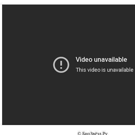
© БиоЗвёзд.Ру