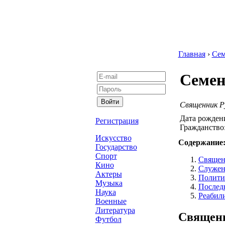
Главная
›
Сем
Семен
Священник Ру
Дата рожден
Регистрация
Гражданство
Искусство
Содержание
Государство
Спорт
Священ
Кино
Служен
Актеры
Политич
Музыка
Последн
Наука
Реабил
Военные
Литература
Священн
Футбол