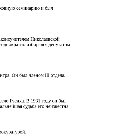
уховную семинарию и был
аконоучителем Николаевской
однократно избирался депутатом
ра. Он был членом III отдела.
ело Гусиха. В 1931 году он был
альнейшая судьба его неизвестна.
рокуратурой.