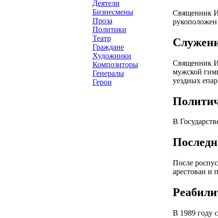
Деятели
Бизнесмены
Священник Ио
Проза
рукоположен 
Политики
Театр
Служени
Граждане
Художники
Священник Ио
Композиторы
мужской гимн
Генералы
уездных епар
Герои
Политич
В Государств
Последн
После роспус
арестован и 
Реабили
В 1989 году 