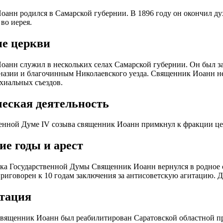
анн родился в Самарской губернии. В 1896 году он окончил д
во иерея.
е церкви
анн служил в нескольких селах Самарской губернии. Он был з
азии и благочинным Николаевского уезда. Священник Иоанн не
хиальных съездов.
еская деятельность
енной Думе IV созыва священник Иоанн примкнул к фракции цент
ие годы и арест
ка Государственной Думы Священник Иоанн вернулся в родное с
приговорен к 10 годам заключения за антисоветскую агитацию. Д
тация
священник Иоанн был реабилитирован Саратовской областной п