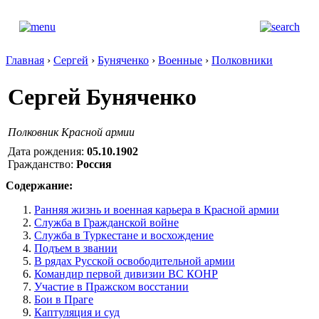
Главная
›
Сергей
›
Буняченко
›
Военные
›
Полковники
Сергей Буняченко
Полковник Красной армии
Дата рождения:
05.10.1902
Гражданство:
Россия
Содержание:
Ранняя жизнь и военная карьера в Красной армии
Служба в Гражданской войне
Служба в Туркестане и восхождение
Подъем в звании
В рядах Русской освободительной армии
Командир первой дивизии ВС КОНР
Участие в Пражском восстании
Бои в Праге
Каптуляция и суд