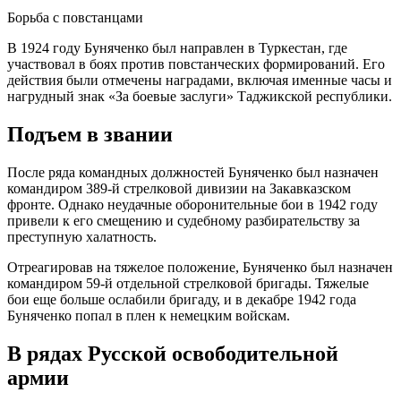
Борьба с повстанцами
В 1924 году Буняченко был направлен в Туркестан, где
участвовал в боях против повстанческих формирований. Его
действия были отмечены наградами, включая именные часы и
нагрудный знак «За боевые заслуги» Таджикской республики.
Подъем в звании
После ряда командных должностей Буняченко был назначен
командиром 389-й стрелковой дивизии на Закавказском
фронте. Однако неудачные оборонительные бои в 1942 году
привели к его смещению и судебному разбирательству за
преступную халатность.
Отреагировав на тяжелое положение, Буняченко был назначен
командиром 59-й отдельной стрелковой бригады. Тяжелые
бои еще больше ослабили бригаду, и в декабре 1942 года
Буняченко попал в плен к немецким войскам.
В рядах Русской освободительной
армии