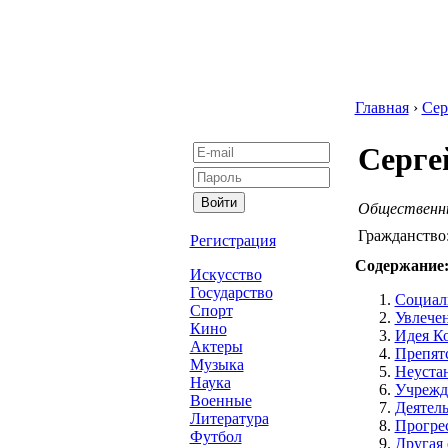
Главная
›
Сер
Серге
Общественны
Гражданство
Регистрация
Содержание
Искусство
Государство
Социал
Спорт
Увлечен
Кино
Идея К
Актеры
Препятс
Музыка
Неуста
Наука
Учрежд
Военные
Деятел
Литература
Прогре
Футбол
Другая 