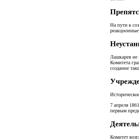
Препятс
На пути к со
реакционные 
Неустан
Лашкарев не 
Комитета гра
создание так
Учрежде
Историческо
7 апреля 186
первым предс
Деятель
Комитет возг