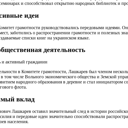
семинарах и способствовал открытию народных библиотек и про
сивные идеи
омитет грамотности руководствовались передовыми идеями. О
мест, заботились о распространении грамотности и полезных знан
здаваемые списки книг на украинском языке.
общественная деятельность
ь и активный гражданин
льности в Комитете грамотности, Лашкарев был членом нескол
 в том числе Вольного экономического общества и Земской упра
звитием народного образования в деревне и стал инициатором с
гового флота.
имый вклад
ович Лашкарев оставил значительный след в истории российско
силия и передовые идеи значительно способствовали распрост
оев населения.