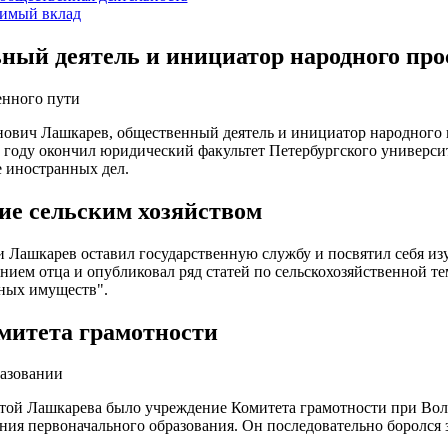
имый вклад
ный деятель и инициатор народного пр
енного пути
ович Лашкарев, общественный деятель и инициатор народного 
6 году окончил юридический факультет Петербургского универси
 иностранных дел.
ие сельским хозяйством
 Лашкарев оставил государственную службу и посвятил себя изу
нием отца и опубликовал ряд статей по сельскохозяйственной т
ных имуществ".
митета грамотности
разовании
той Лашкарева было учреждение Комитета грамотности при Вол
ния первоначального образования. Он последовательно боролся 