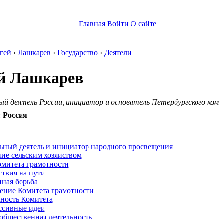
Главная
Войти
О сайте
гей
›
Лашкарев
›
Государство
›
Деятели
й Лашкарев
й деятель России, инициатор и основатель Петербургского к
:
Россия
:
ьный деятель и инициатор народного просвещения
ие сельским хозяйством
омитета грамотности
твия на пути
нная борьба
ение Комитета грамотности
ьность Комитета
ссивные идеи
общественная деятельность