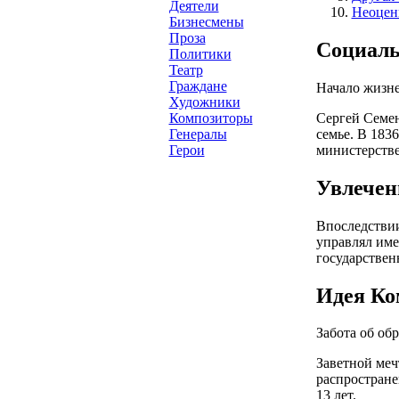
Деятели
Неоцен
Бизнесмены
Проза
Социаль
Политики
Театр
Граждане
Начало жизн
Художники
Сергей Семен
Композиторы
семье. В 183
Генералы
министерстве
Герои
Увлечен
Впоследствии
управлял име
государствен
Идея Ко
Забота об об
Заветной меч
распростране
13 лет.