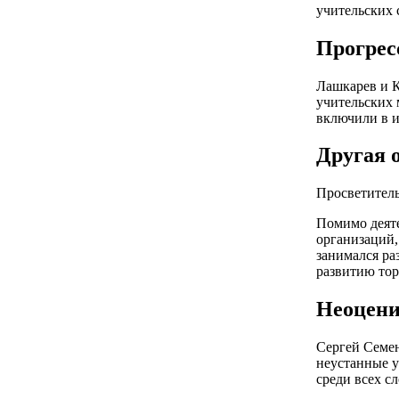
учительских 
Прогрес
Лашкарев и К
учительских 
включили в и
Другая 
Просветител
Помимо деяте
организаций,
занимался ра
развитию тор
Неоцен
Сергей Семен
неустанные у
среди всех сл