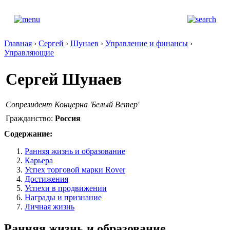
Главная
›
Сергей
›
Шунаев
›
Управление и финансы
›
Управляющие
Сергей Шунаев
Cопрезидент Концерна 'Белый Ветер'
Гражданство:
Россия
Содержание:
Ранняя жизнь и образование
Карьера
Успех торговой марки Rover
Достижения
Успехи в продвижении
Награды и признание
Личная жизнь
Ранняя жизнь и образование