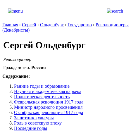
Главная
›
Сергей
›
Ольденбург
›
Государство
›
Революционеры
(Декабристы)
Сергей Ольденбург
Революционер
Гражданство:
Россия
Содержание:
Ранние годы и образование
Научная и академическая карьера
Политическая деятельность
Февральская революция 1917 года
Министр народного просвещения
Октябрьская революция 1917 года
Защитник культуры
Роль в советскую эпоху
Последние годы