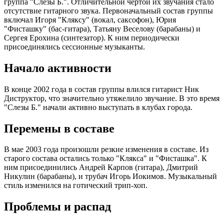
группа "Слезы Б.". Отличительной чертой их звучания стало
отсутствие гитарного звука. Первоначальный состав группы
включал Игоря "Кляксу" (вокал, саксофон), Юрия
"Фисташку" (бас-гитара), Татьяну Веселову (барабаны) и
Сергея Ерохина (синтезатор). К ним периодически
присоединялись сессионные музыканты.
Начало активности
В конце 2002 года в состав группы влился гитарист Ник
Диструктор, что значительно утяжелило звучание. В это время
"Слезы Б." начали активно выступать в клубах города.
Перемены в составе
В мае 2003 года произошли резкие изменения в составе. Из
старого состава остались только "Клякса" и "Фисташка". К
ним присоединились Андрей Карпов (гитара), Дмитрий
Никулин (барабаны), и трубач Игорь Иокимов. Музыкальный
стиль изменился на готический трип-хоп.
Проблемы и распад