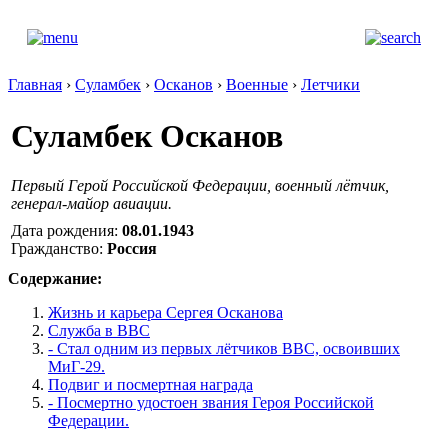
Главная
›
Суламбек
›
Осканов
›
Военные
›
Летчики
Суламбек Осканов
Первый Герой Российской Федерации, военный лётчик,
генерал-майор авиации.
Дата рождения:
08.01.1943
Гражданство:
Россия
Содержание:
Жизнь и карьера Сергея Осканова
Служба в ВВС
- Стал одним из первых лётчиков ВВС, освоивших
МиГ-29.
Подвиг и посмертная награда
- Посмертно удостоен звания Героя Российской
Федерации.