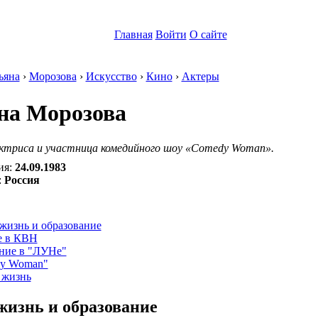
Главная
Войти
О сайте
ьяна
›
Морозова
›
Искусство
›
Кино
›
Актеры
на Морозова
актриса и участница комедийного шоу «Comedy Woman».
ия:
24.09.1983
:
Россия
:
жизнь и образование
е в КВН
ние в "ЛУНе"
y Woman"
 жизнь
жизнь и образование