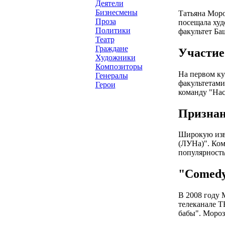
Деятели
Бизнесмены
Татьяна Моро
Проза
посещала худ
Политики
факультет Ба
Театр
Граждане
Участие
Художники
Композиторы
На первом ку
Генералы
факультетами
Герои
команду "Нас
Признан
Широкую изв
(ЛУНа)". Ком
популярность
"Comed
В 2008 году 
телеканале Т
бабы". Мороз