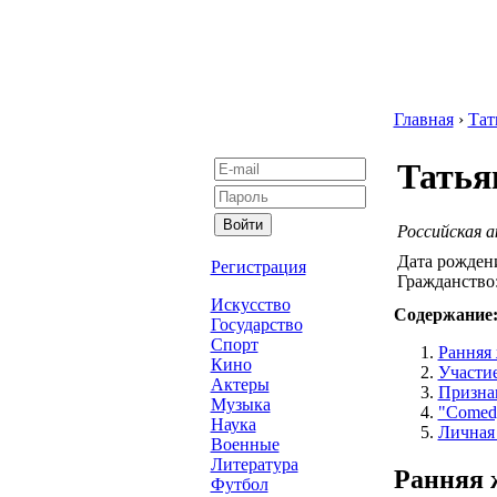
Главная
›
Тат
Татья
Российская 
Дата рожден
Регистрация
Гражданство
Искусство
Содержание
Государство
Спорт
Ранняя 
Кино
Участи
Актеры
Призна
Музыка
"Comed
Наука
Личная
Военные
Литература
Ранняя 
Футбол