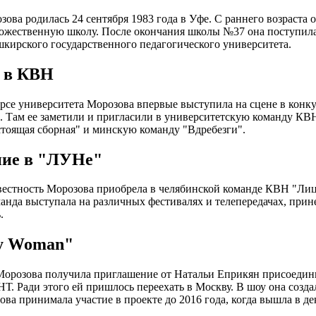
зова родилась 24 сентября 1983 года в Уфе. С раннего возраста 
ожественную школу. После окончания школы №37 она поступила
шкирского государственного педагогического университета.
 в КВН
рсе университета Морозова впервые выступила на сцене в конк
. Там ее заметили и пригласили в университетскую команду КВ
тоящая сборная" и минскую команду "Вдребезги".
ие в "ЛУНе"
естность Морозова приобрела в челябинской команде КВН "Лиц
анда выступала на различных фестивалях и телепередачах, прин
.
y Woman"
Морозова получила приглашение от Натальи Еприкян присоедин
НТ. Ради этого ей пришлось переехать в Москву. В шоу она созда
ова принимала участие в проекте до 2016 года, когда вышла в д