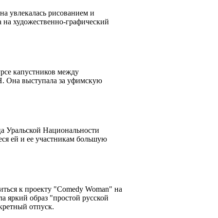
она увлекалась рисованием и
 на художественно-графический
урсе капустников между
Н. Она выступала за уфимскую
а Уральской Национальности
еся ей и ее участникам большую
иться к проекту "Comedy Woman" на
ла яркий образ "простой русской
екретный отпуск.