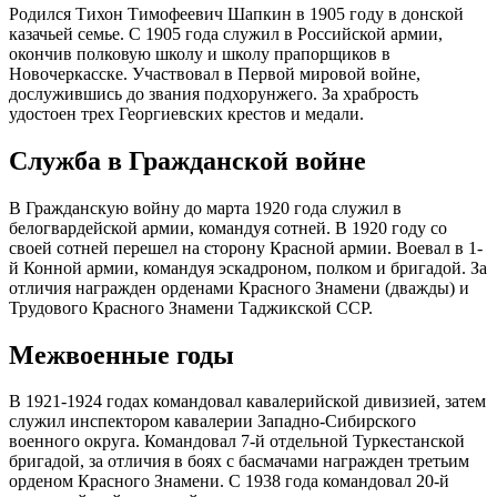
Родился Тихон Тимофеевич Шапкин в 1905 году в донской
казачьей семье. С 1905 года служил в Российской армии,
окончив полковую школу и школу прапорщиков в
Новочеркасске. Участвовал в Первой мировой войне,
дослужившись до звания подхорунжего. За храбрость
удостоен трех Георгиевских крестов и медали.
Служба в Гражданской войне
В Гражданскую войну до марта 1920 года служил в
белогвардейской армии, командуя сотней. В 1920 году со
своей сотней перешел на сторону Красной армии. Воевал в 1-
й Конной армии, командуя эскадроном, полком и бригадой. За
отличия награжден орденами Красного Знамени (дважды) и
Трудового Красного Знамени Таджикской ССР.
Межвоенные годы
В 1921-1924 годах командовал кавалерийской дивизией, затем
служил инспектором кавалерии Западно-Сибирского
военного округа. Командовал 7-й отдельной Туркестанской
бригадой, за отличия в боях с басмачами награжден третьим
орденом Красного Знамени. С 1938 года командовал 20-й