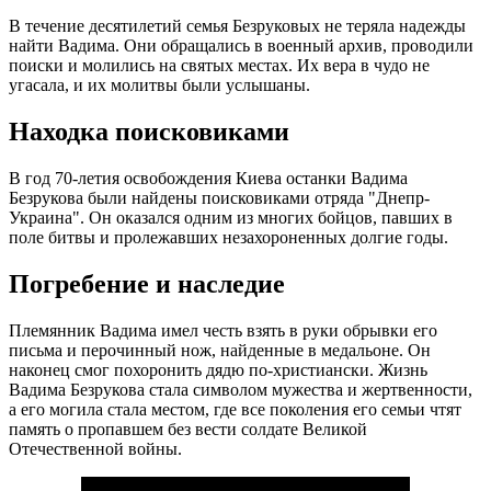
В течение десятилетий семья Безруковых не теряла надежды
найти Вадима. Они обращались в военный архив, проводили
поиски и молились на святых местах. Их вера в чудо не
угасала, и их молитвы были услышаны.
Находка поисковиками
В год 70-летия освобождения Киева останки Вадима
Безрукова были найдены поисковиками отряда "Днепр-
Украина". Он оказался одним из многих бойцов, павших в
поле битвы и пролежавших незахороненных долгие годы.
Погребение и наследие
Племянник Вадима имел честь взять в руки обрывки его
письма и перочинный нож, найденные в медальоне. Он
наконец смог похоронить дядю по-христиански. Жизнь
Вадима Безрукова стала символом мужества и жертвенности,
а его могила стала местом, где все поколения его семьи чтят
память о пропавшем без вести солдате Великой
Отечественной войны.