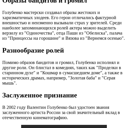
Образы бандитов и громил
Голубенко мастерски создавал образы жестоких и
харизматичных злодеев. Его герои отличались фактурной
внешностью и неизменно вызывали страх у зрителей. Среди
наиболее запоминающихся ролей актера можно выделить
верзилу из "Одиночества", отца Паши из "Обелиска", палача
из "Принцессы на горошине" и Вязова из "Вернемся осенью".
Разнообразие ролей
Помимо образов бандитов и громил, Голубенко исполнял и
другие роли. Он блистал в комедиях, таких как "Проделки в
старинном духе" и "Кошмар в сумасшедшем доме", а также в
исторических драмах, например, "Золотая баба" и "Серая
мышь".
Заслуженное признание
В 2002 году Валентин Голубенко был удостоен звания
заслуженного артиста России за свой значительный вклад в
отечественную кинематографию.