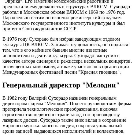
"Эврика". Его заметили комсомольские работники и
предложили ему должность в структурах ВЛКСМ. Сухорадо
работал в Московском обкоме ВЛКСМ с 1969 по 1976 год.
Параллельно с этим он окончил режиссерский факультет
Московского государственного института культуры и был
принят в Союз журналистов СССР.
В 1976 году Сухорадо был избран заведующим отделом
культуры ЦК ВЛКСМ. Занимая эту должность, он гордился
тем, что в его кабинете бывали многие известные
исполнители и деятели культуры. Сухорадо выступил в
качестве автора сценария и режиссера нескольких концертов,
посвященных комсомолу, а также участвовал в организации
Международных фестивалей песни "Красная гвоздика".
Генеральный директор "Мелодии"
В 1982 году Валерий Сухорадо назначен генеральным
директором фирмы "Мелодия". Под его руководством фирма
претерпела технологические преобразования, включая
строительство первого в стране завода по производству
лазерных дисков. Сухорадо также внес вклад в сохранение
мирового музыкального наследия, сохраняя уникальный
архив записей выдающихся исполнителей и коллективов.