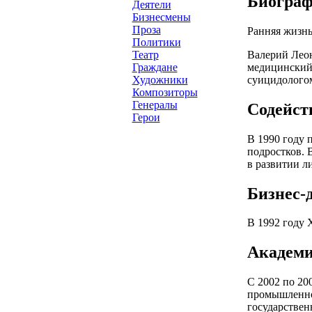
Биогра
Деятели
Бизнесмены
Проза
Ранняя жизнь
Политики
Валерий Леон
Театр
медицинский 
Граждане
суицидологом
Художники
Композиторы
Генералы
Содейств
Герои
В 1990 году 
подростков. 
в развитии л
Бизнес-д
В 1992 году 
Академи
С 2002 по 20
промышленной
государствен