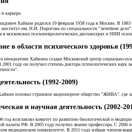
фия
 и карьера
идович Хайкин родился 19 февраля 1958 года в Москве. В 1983
институт им. Н.И. Пирогова по специальности "лечебное дело".
 в московских психоневрологических диспансерах и НИИ псих
ие в области психического здоровья (199
по инициативе Хайкина создан Московский центр социально-пс
В 2001 году он получил степень доктора психологических наук 
ичности".
еятельность (1992-2009)
Хайкин основал страховое акционерное общество "ЖИВА", где за
ческая и научная деятельность (2002-201
06 год возглавлял комитет по развитию биологической и медиц
 палаты РФ. В 2005 году получил звание профессора. С 2006 п
ном медицинском университете. В 2011 году избран членом-кор