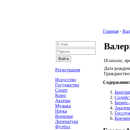
Главная
›
Вал
Валер
Психолог, пр
Дата рожден
Регистрация
Гражданство
Искусство
Содержание
Государство
Спорт
Биогра
Кино
Содейст
Актеры
Бизнес-
Музыка
Академи
Наука
Госслуж
Военные
Кончина
Литература
Футбол