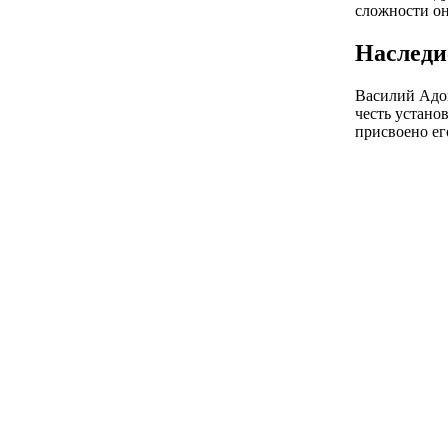
сложности он
Наследи
Василий Адон
честь устано
присвоено ег