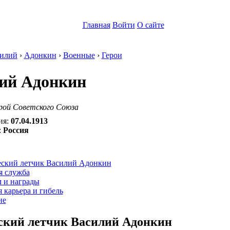
Главная
Войти
О сайте
илий
›
Адонкин
›
Военные
›
Герои
ий Адонкин
рой Советского Союза
ия:
07.04.1913
:
Россия
:
еский летчик Василий Адонкин
я служба
м и награды
 карьера и гибель
ие
ский летчик Василий Адонкин