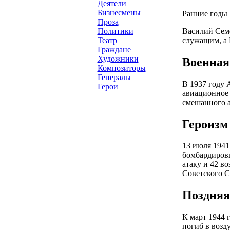
Деятели
Бизнесмены
Ранние годы
Проза
Василий Семе
Политики
служащим, а 
Театр
Граждане
Художники
Военная
Композиторы
Генералы
В 1937 году 
Герои
авиационное 
смешанного 
Героизм
13 июля 1941
бомбардировщ
атаку и 42 в
Советского С
Поздняя
К март 1944 
погиб в возд