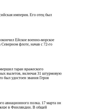
сийская империя. Его отец был
 окончил Ейское военно-морское
Северном флоте, начав с 72-го
овершил таран вражеского
евых вылетов, включая 31 штурмовую
то был удостоен звания Героя
го авиационного полка. 17 марта он
кере в Финляндии. В общей