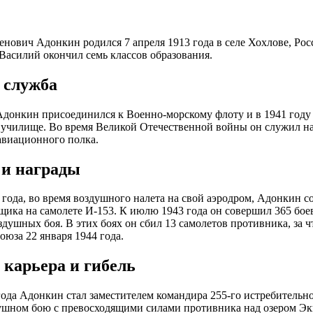
нович Адонкин родился 7 апреля 1913 года в селе Хохлове, Рос
Василий окончил семь классов образования.
 служба
Адонкин присоединился к Военно-морскому флоту и в 1941 году
училище. Во время Великой Отечественной войны он служил на 
авиационного полка.
 и награды
 года, во время воздушного налета на свой аэродром, Адонкин с
ика на самолете И-153. К июлю 1943 года он совершил 365 бо
оздушных боя. В этих боях он сбил 13 самолетов противника, за ч
оюза 22 января 1944 года.
 карьера и гибель
года Адонкин стал заместителем командира 255-го истребительно
ушном бою с превосходящими силами противника над озером Эк