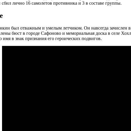
 сбил лично 16 самолетов противника и 3 в составе группы.
е
кин был отважным и умелым летчиком. Он навсегда зачислен в с
влены бюст в городе Сафоново и мемориальная доска в селе Хох
о имя в знак признания его героических подвигов.