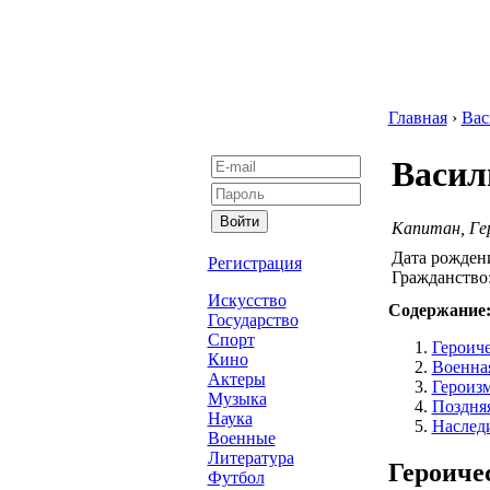
Главная
›
Вас
Васил
Капитан, Ге
Дата рожден
Регистрация
Гражданство
Искусство
Содержание
Государство
Спорт
Героич
Кино
Военна
Актеры
Героиз
Музыка
Поздняя
Наука
Наслед
Военные
Литература
Героиче
Футбол