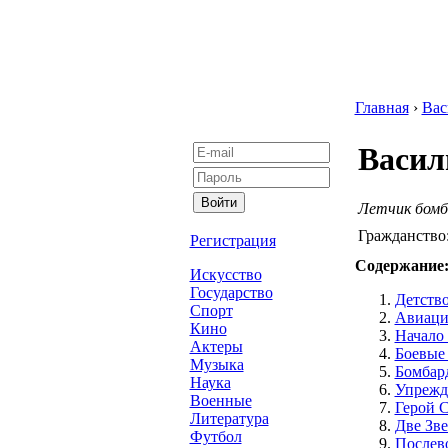
Главная
›
Вас
Васил
Летчик бомб
Гражданство
Регистрация
Содержание
Искусство
Государство
Детство
Спорт
Авиаци
Кино
Начало
Актеры
Боевые
Музыка
Бомбар
Наука
Упрежд
Военные
Герой 
Литература
Две Зве
Футбол
Послев