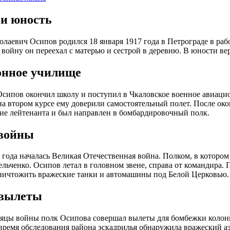
 и юность
лаевич Осипов родился 18 января 1917 года в Петрограде в рабо
войну он переехал с матерью и сестрой в деревню. В юности вер
нное училище
Осипов окончил школу и поступил в Чкаловское военное авиаци
 на втором курсе ему доверили самостоятельный полет. После ок
ие лейтенанта и был направлен в бомбардировочный полк.
войны
 года началась Великая Отечественная война. Полком, в которо
ьченко. Осипов летал в головном звене, справа от командира. П
ничтожить вражеские танки и автомашины под Белой Церковью.
 вылеты
яцы войны полк Осипова совершал вылеты для бомбежки колонн 
 время обследования района эскадрилья обнаружила вражеский а