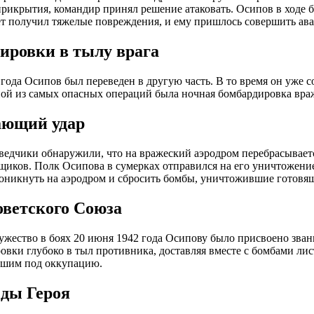
рикрытия, командир принял решение атаковать. Осипов в ходе б
ет получил тяжелые повреждения, и ему пришлось совершить ав
ировки в тылу врага
 года Осипов был переведен в другую часть. В то время он уже 
ой из самых опасных операций была ночная бомбардировка враж
ающий удар
едчики обнаружили, что на вражеский аэродром перебрасывает
иков. Полк Осипова в сумерках отправился на его уничтожение
оникнуть на аэродром и сбросить бомбы, уничтожившие готовя
оветского Союза
мужество в боях 20 июня 1942 года Осипову было присвоено зван
овки глубоко в тыл противника, доставляя вместе с бомбами ли
вшим под оккупацию.
зды Героя