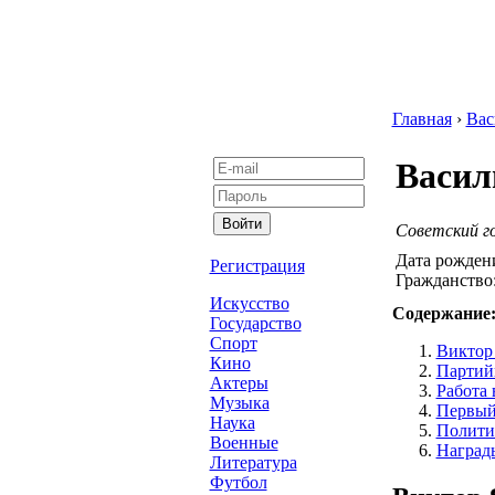
Главная
›
Вас
Васил
Советский г
Дата рожден
Регистрация
Гражданство
Искусство
Содержание
Государство
Спорт
Виктор
Кино
Партийн
Актеры
Работа 
Музыка
Первый
Наука
Политич
Военные
Наград
Литература
Футбол