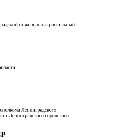
нградский инженерно-строительный
области.
 исполкома Ленинградского
итет Ленинградского городского
СР