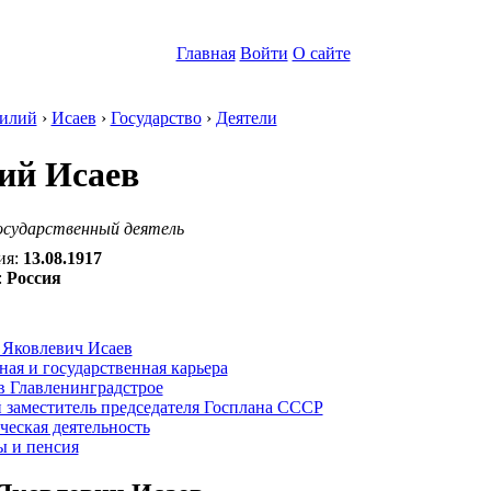
Главная
Войти
О сайте
илий
›
Исаев
›
Государство
›
Деятели
ий Исаев
осударственный деятель
ия:
13.08.1917
:
Россия
:
 Яковлевич Исаев
ая и государственная карьера
в Главленинградстрое
 заместитель председателя Госплана СССР
еская деятельность
ы и пенсия