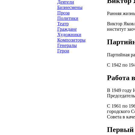
Виктор 
Деятели
Бизнесмены
Проза
Ранняя жизнь
Политики
Виктор Яковл
Театр
институт зао
Граждане
Художники
Композиторы
Партийн
Генералы
Герои
Партийная ра
С 1942 по 19
Работа 
В 1949 году 
Председатель
С 1961 по 19
городского С
Совета в каче
Первый 