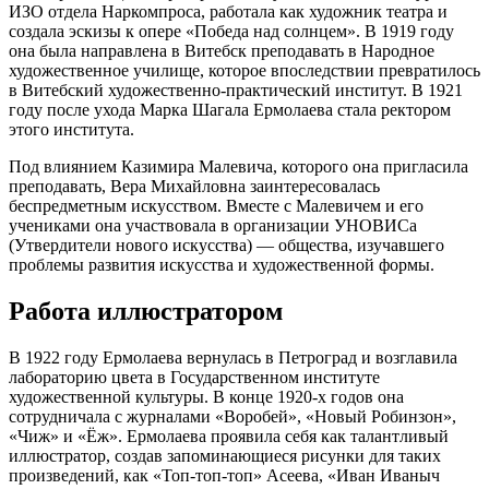
ИЗО отдела Наркомпроса, работала как художник театра и
создала эскизы к опере «Победа над солнцем». В 1919 году
она была направлена в Витебск преподавать в Народное
художественное училище, которое впоследствии превратилось
в Витебский художественно-практический институт. В 1921
году после ухода Марка Шагала Ермолаева стала ректором
этого института.
Под влиянием Казимира Малевича, которого она пригласила
преподавать, Вера Михайловна заинтересовалась
беспредметным искусством. Вместе с Малевичем и его
учениками она участвовала в организации УНОВИСа
(Утвердители нового искусства) — общества, изучавшего
проблемы развития искусства и художественной формы.
Работа иллюстратором
В 1922 году Ермолаева вернулась в Петроград и возглавила
лабораторию цвета в Государственном институте
художественной культуры. В конце 1920-х годов она
сотрудничала с журналами «Воробей», «Новый Робинзон»,
«Чиж» и «Ёж». Ермолаева проявила себя как талантливый
иллюстратор, создав запоминающиеся рисунки для таких
произведений, как «Топ-топ-топ» Асеева, «Иван Иваныч