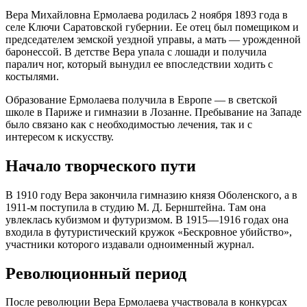
Вера Михайловна Ермолаева родилась 2 ноября 1893 года в
селе Ключи Саратовской губернии. Ее отец был помещиком и
председателем земской уездной управы, а мать — урожденной
баронессой. В детстве Вера упала с лошади и получила
паралич ног, который вынудил ее впоследствии ходить с
костылями.
Образование Ермолаева получила в Европе — в светской
школе в Париже и гимназии в Лозанне. Пребывание на Западе
было связано как с необходимостью лечения, так и с
интересом к искусству.
Начало творческого пути
В 1910 году Вера закончила гимназию князя Оболенского, а в
1911-м поступила в студию М. Д. Бернштейна. Там она
увлеклась кубизмом и футуризмом. В 1915—1916 годах она
входила в футуристический кружок «Бескровное убийство»,
участники которого издавали одноименный журнал.
Революционный период
После революции Вера Ермолаева участвовала в конкурсах