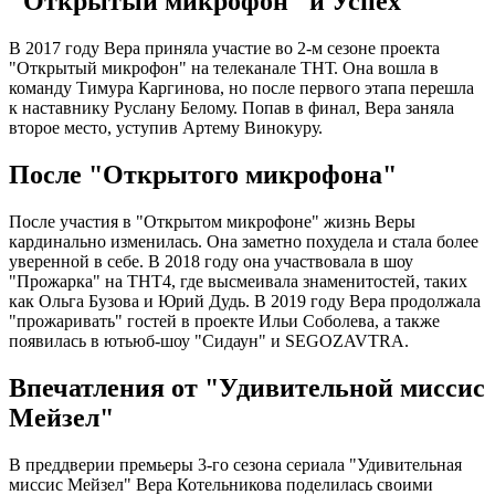
"Открытый микрофон" и Успех
В 2017 году Вера приняла участие во 2-м сезоне проекта
"Открытый микрофон" на телеканале ТНТ. Она вошла в
команду Тимура Каргинова, но после первого этапа перешла
к наставнику Руслану Белому. Попав в финал, Вера заняла
второе место, уступив Артему Винокуру.
После "Открытого микрофона"
После участия в "Открытом микрофоне" жизнь Веры
кардинально изменилась. Она заметно похудела и стала более
уверенной в себе. В 2018 году она участвовала в шоу
"Прожарка" на ТНТ4, где высмеивала знаменитостей, таких
как Ольга Бузова и Юрий Дудь. В 2019 году Вера продолжала
"прожаривать" гостей в проекте Ильи Соболева, а также
появилась в ютьюб-шоу "Сидаун" и SEGOZAVTRA.
Впечатления от "Удивительной миссис
Мейзел"
В преддверии премьеры 3-го сезона сериала "Удивительная
миссис Мейзел" Вера Котельникова поделилась своими