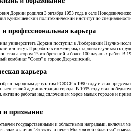
жизнь и образование
вич Доркин родился 3 октября 1953 года в селе Новодевиченско
чил Куйбышевский политехнический институт по специальности
 и профессиональная карьера
ния университета Доркин поступил в Люберецкий Научно-иссле
кий институт. Проработав инженером, старшим научным сотруд
 он стал автором 15 изобретений и более 100 научных работ. В 1
ый комбинат "Союз" в городе Дзержинский.
еская карьера
збран народным депутатом РСФСР в 1990 году и стал председат
значен главой администрации города. В 1995 году стал победител
, активно работал над сплочением мэров малых городов и прив
 и признание
тмечен государственными и областными наградами, включая мед
, знак отличия "За заслуги перед Московской областью" и меда