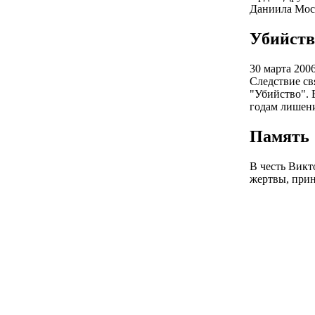
Даниила Моск
Убийств
30 марта 200
Следствие св
"Убийство". 
годам лишени
Память
В честь Викт
жертвы, прин