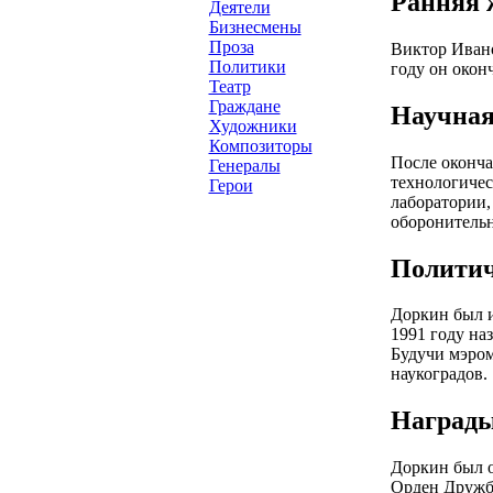
Ранняя 
Деятели
Бизнесмены
Проза
Виктор Ивано
Политики
году он окон
Театр
Граждане
Научная
Художники
Композиторы
После оконча
Генералы
технологичес
Герои
лаборатории,
оборонительн
Политич
Доркин был и
1991 году на
Будучи мэром
наукоградов.
Награды
Доркин был о
Орден Дружбы