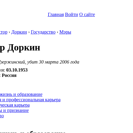
Главная
Войти
О сайте
тор
›
Доркин
›
Государство
›
Мэры
р Доркин
Дзержинский, убит 30 марта 2006 года
ия:
03.10.1953
:
Россия
:
жизнь и образование
 и профессиональная карьера
ческая карьера
ы и признание
во