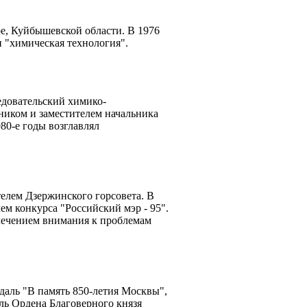
е, Куйбышевской области. В 1976
 "химическая технология".
довательский химико-
ником и заместителем начальника
980-е годы возглавлял
елем Дзержинского горсовета. В
ем конкурса "Российский мэр - 95".
лечением внимания к проблемам
аль "В память 850-летия Москвы",
ль Ордена Благоверного князя