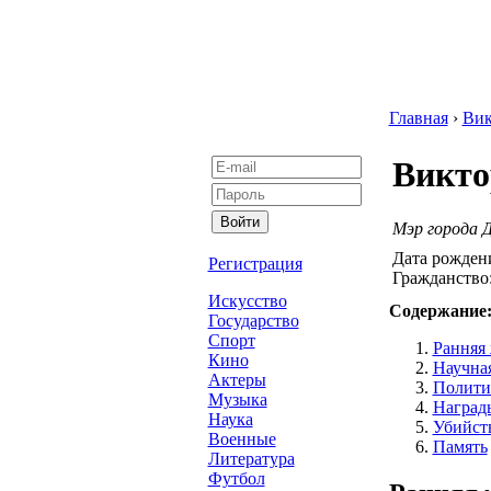
Главная
›
Вик
Викто
Мэр города 
Дата рожден
Регистрация
Гражданство
Искусство
Содержание
Государство
Спорт
Ранняя 
Кино
Научная
Актеры
Полити
Музыка
Наград
Наука
Убийст
Военные
Память
Литература
Футбол