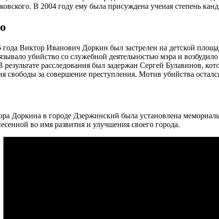
овского. В 2004 году ему была присуждена ученая степень канд
о
6 года Виктор Иванович Доркин был застрелен на детской площа
язывало убийство со служебной деятельностью мэра и возбудило 
В результате расследования был задержан Сергей Булавинов, кот
я свободы за совершение преступления. Мотив убийства осталс
ора Доркина в городе Дзержинский была установлена мемориаль
есенной во имя развития и улучшения своего города.