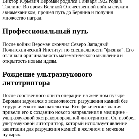
Виктор Юрьевич Вероман родился 1 января 1922 года в
Таллине. Во время Великой Отечественной войны служил
авиамехаником, прошел путь до Берлина и получил
множество наград.
Профессиональный путь
После войны Вероман окончил Северо-Западный
Политехнический Институт по специальности "физика". Его
отличали оригинальность математического мышления и
открытость новым идеям.
Рождение ультразвукового
литотриптора
После собственного опыта операции на желчном пузыре
Вероман задумался о возможности разрушения камней без
хирургического вмешательства. Его физические знания
привели его к созданию нового направления в медицине -
ультразвуковой экстракорпоральной литотрипсии. Он изобрел
ультразвуковой литотриптор, который использует явление
кавитации для разрушения камней в желчном и мочевом
пузырях.