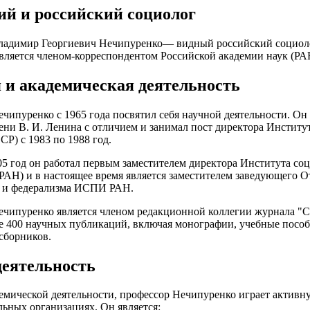
ий и российский социолог
ладимир Георгиевич Нечипуренко— видный российский социолог
вляется членом-корреспондентом Российской академии наук (РА
 и академическая деятельность
чипуренко с 1965 года посвятил себя научной деятельности. О
ни В. И. Ленина с отличием и занимал пост директора Институ
) с 1983 по 1988 год.
05 год он работал первым заместителем директора Института с
Н) и в настоящее время является заместителем заведующего 
и и федерализма ИСПИ РАН.
чипуренко является членом редакционной коллегии журнала "С
е 400 научных публикаций, включая монографии, учебные пособ
сборников.
деятельность
мической деятельности, профессор Нечипуренко играет активн
ьных организациях. Он является: