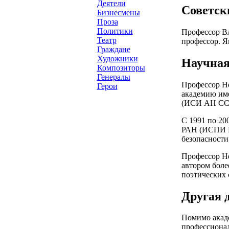
Деятели
Советск
Бизнесмены
Проза
Политики
Профессор В
Театр
профессор. Я
Граждане
Художники
Научная
Композиторы
Генералы
Профессор Не
Герои
академию име
(ИСИ АН СССР
С 1991 по 20
РАН (ИСПИ РА
безопасност
Профессор Не
автором боле
поэтических 
Другая 
Помимо акаде
профессионал