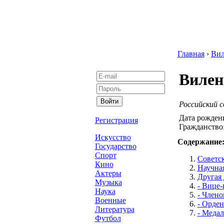
Главная
›
Вил
Вилен
Российский с
Дата рожден
Регистрация
Гражданство
Искусство
Содержание
Государство
Спорт
Советс
Кино
Научная
Актеры
Другая 
Музыка
- Вице
Наука
- Члено
Военные
- Орден
Литература
- Меда
Футбол