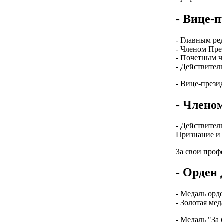
- Вице-
- Главным ре
- Членом Пре
- Почетным ч
- Действите
- Вице-прези
- Члено
- Действите
Признание и
За свои проф
- Орден
- Медаль орде
- Золотая ме
- Медаль "За 