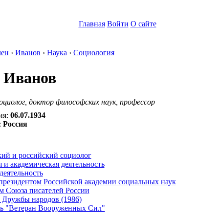
Главная
Войти
О сайте
ен
›
Иванов
›
Наука
›
Социология
 Иванов
оциолог, доктор философских наук, профессор
ия:
06.07.1934
:
Россия
:
кий и российский социолог
 и академическая деятельность
деятельность
-президентом Российской академии социальных наук
м Союза писателей России
 Дружбы народов (1986)
ль "Ветеран Вооруженных Сил"