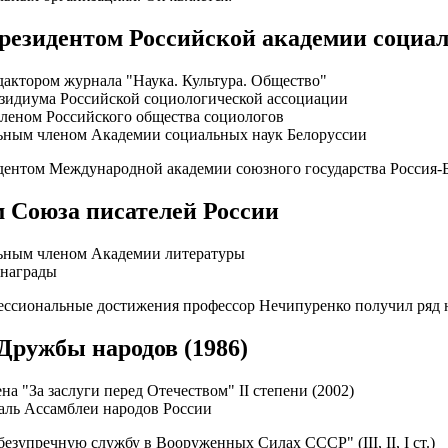
президентом Российской академии социа
дактором журнала "Наука. Культура. Общество"
зидиума Российской социологической ассоциации
леном Российского общества социологов
льным членом Академии социальных наук Белоруссии
дентом Международной академии союзного государства Россия-
м Союза писателей России
льным членом Академии литературы
 награды
ессиональные достижения профессор Нечипуренко получил ряд на
 Дружбы народов (1986)
на "За заслуги перед Отечеством" II степени (2002)
даль Ассамблеи народов России
безупречную службу в Вооруженных Силах СССР" (III, II, I ст.)