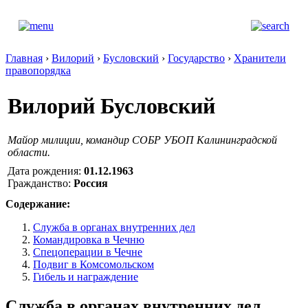
Главная
›
Вилорий
›
Бусловский
›
Государство
›
Хранители
правопорядка
Вилорий Бусловский
Майор милиции, командир СОБР УБОП Калининградской
области.
Дата рождения:
01.12.1963
Гражданство:
Россия
Содержание:
Служба в органах внутренних дел
Командировка в Чечню
Спецоперации в Чечне
Подвиг в Комсомольском
Гибель и награждение
Служба в органах внутренних дел