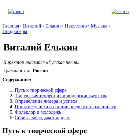
Главная
›
Виталий
›
Елькин
›
Искусство
›
Музыка
›
Продюсеры
Виталий Елькин
Директор ансамбля «Русская песня»
Гражданство:
Россия
Содержание:
Путь к творческой сфере
Творческая тенденция и лидерские качества
Определение лидера и успеха
Понятие успеха и ранние предрасположенности
Фольклор и молодежь
Советы молодым творцам
Путь к творческой сфере