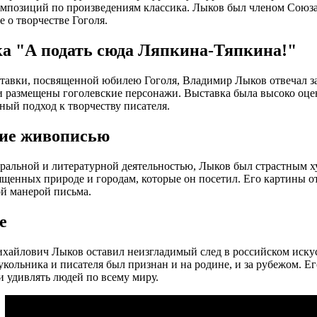
мпозиций по произведениям классика. Лыков был членом Союза
е о творчестве Гоголя.
а "А подать сюда Ляпкина-Тяпкина!"
тавки, посвященной юбилею Гоголя, Владимир Лыков отвечал за
 размещены гоголевские персонажи. Выставка была высоко оце
ный подход к творчеству писателя.
ие живописью
тральной и литературной деятельностью, Лыков был страстным 
ященных природе и городам, которые он посетил. Его картины о
й манерой письма.
е
айлович Лыков оставил неизгладимый след в российском искусс
укольника и писателя был признан и на родине, и за рубежом. 
и удивлять людей по всему миру.