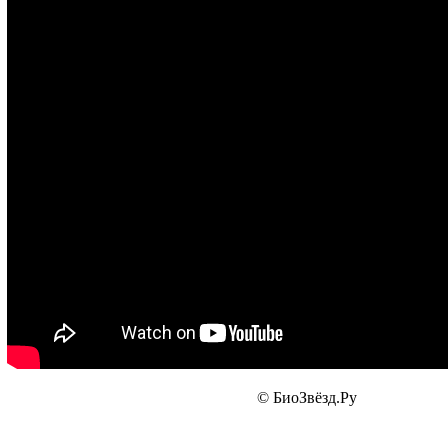
© БиоЗвёзд.Ру