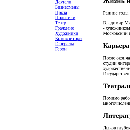
Жизнь и
Деятели
Бизнесмены
Проза
Ранние годы 
Политики
Владимир Мих
Театр
- художником
Граждане
Московский г
Художники
Композиторы
Генералы
Карьера
Герои
После оконча
студии литер
художественн
Государстве
Театрал
Помимо работ
многочисленн
Литерат
Лыков глубок