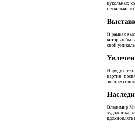
кукольных ко
несколько эсс
Выставк
В рамках выс
которых были
свой уникаль
Увлечен
Наряду с теа
картин, посв
экспрессивно
Наследи
Владимир Мих
художника, к
вдохновлять 