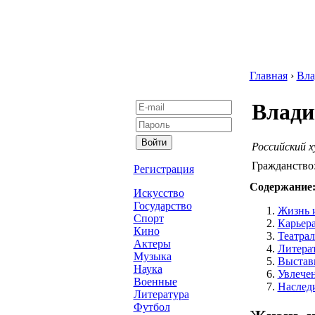
Главная
›
Вла
Влад
Российский 
Гражданство
Регистрация
Содержание
Искусство
Государство
Жизнь 
Спорт
Карьера
Кино
Театрал
Актеры
Литера
Музыка
Выстав
Наука
Увлече
Военные
Наслед
Литература
Футбол