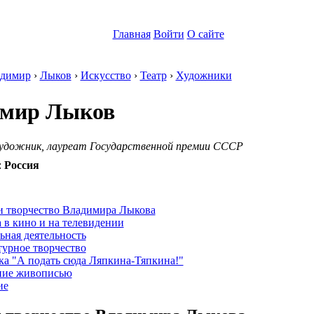
Главная
Войти
О сайте
димир
›
Лыков
›
Искусство
›
Театр
›
Художники
имир Лыков
художник, лауреат Государственной премии СССР
:
Россия
:
и творчество Владимира Лыкова
 в кино и на телевидении
ьная деятельность
турное творчество
ка "А подать сюда Ляпкина-Тяпкина!"
ние живописью
ие