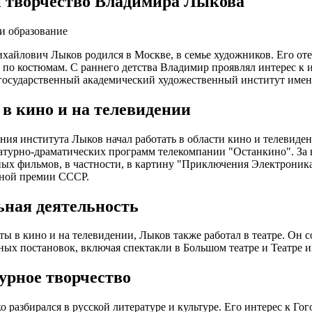
 творчество Владимира Лыкова
и образование
айлович Лыков родился в Москве, в семье художников. Его оте
 по костюмам. С раннего детства Владимир проявлял интерес к и
осударственный академический художественный институт имен
 в кино и на телевидении
ния института Лыков начал работать в области кино и телевид
атурно-драматических программ телекомпании "Останкино". За
ых фильмов, в частности, в картину "Приключения Электроника
нной премии СССР.
ьная деятельность
ы в кино и на телевидении, Лыков также работал в театре. Он 
ых постановок, включая спектакли в Большом театре и Театре 
урное творчество
о разбирался в русской литературе и культуре. Его интерес к Го