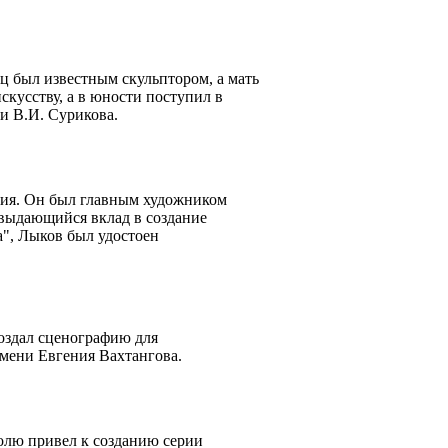
ц был известным скульптором, а мать
скусству, а в юности поступил в
и В.И. Сурикова.
ения. Он был главным художником
 выдающийся вклад в создание
", Лыков был удостоен
создал сценографию для
имени Евгения Вахтангова.
голю привел к созданию серии